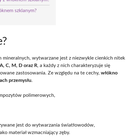
łóknem szklanym?
e?
n mineralnych, wytwarzane jest z niezwykle cienkich nitek
 A, C, M, D oraz R
, a każdy z nich charakteryzuje się
icowane zastosowania. Ze względu na te cechy,
włókno
iach przemysłu
.
kompozytów polimerowych,
 używane jest do wytwarzania światłowodów,
 jako materiał wzmacniający zęby.