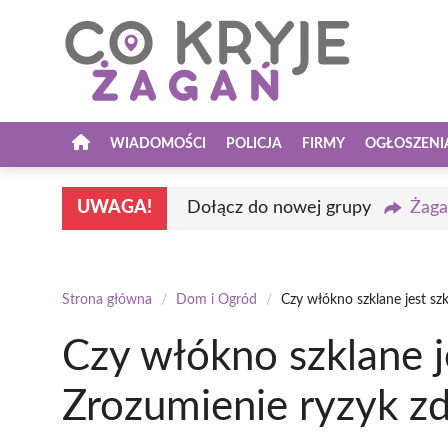
Przejdź
do
treści
WIADOMOŚCI
POLICJA
FIRMY
OGŁOSZENI
UWAGA!
Dołącz do nowej grupy
Żaga
Strona główna
/
Dom i Ogród
/
Czy włókno szklane jest s
Czy włókno szklane j
Zrozumienie ryzyk z