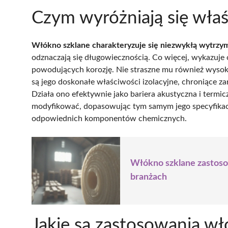
Czym wyróżniają się wła
Włókno szklane charakteryzuje się niezwykłą wytrzy
odznaczają się długowiecznością. Co więcej, wykazuje
powodujących korozję. Nie straszne mu również wysoki
są jego doskonałe właściwości izolacyjne, chroniące z
Działa ono efektywnie jako bariera akustyczna i termic
modyfikować, dopasowując tym samym jego specyfikac
odpowiednich komponentów chemicznych.
Włókno szklane zastoso
branżach
Jakie są zastosowania w