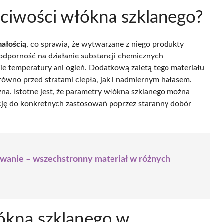
ściwości włókna szklanego?
małością
, co sprawia, że wytwarzane z niego produkty
 odporność na działanie substancji chemicznych
e temperatury ani ogień. Dodatkową zaletą tego materiału
arówno przed stratami ciepła, jak i nadmiernym hałasem.
zna. Istotne jest, że parametry włókna szklanego można
ję do konkretnych zastosowań poprzez staranny dobór
wanie – wszechstronny materiał w różnych
łókna szklanego w