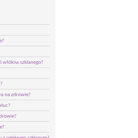
?
e?
ci włókna szklanego?
o?
wa na zdrowie?
płuc?
drowie?
e?
acy z włóknem szklanym?