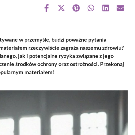
Share
Share
Share
Share
Share
Share
on
on
on
on
on
on
Facebook
X
Pinterest
WhatsApp
LinkedIn
Email
(Twitter)
tywane w przemyśle, budzi poważne pytania
 materiałem rzeczywiście zagraża naszemu zdrowiu?
anego, jak i potencjalne ryzyka związane z jego
aczenie środków ochrony oraz ostrożności. Przekonaj
popularnym materiałem!