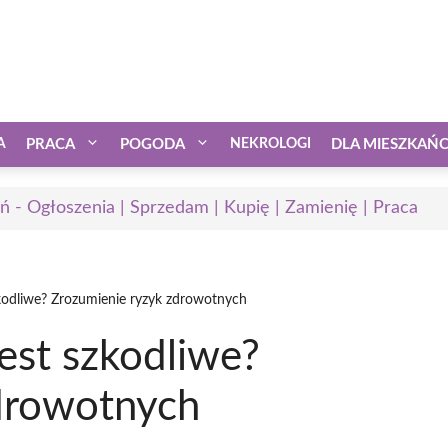
A
PRACA
POGODA
NEKROLOGI
DLA MIESZKAŃ
ń - Ogłoszenia | Sprzedam | Kupię | Zamienię | Praca
zkodliwe? Zrozumienie ryzyk zdrowotnych
est szkodliwe?
drowotnych