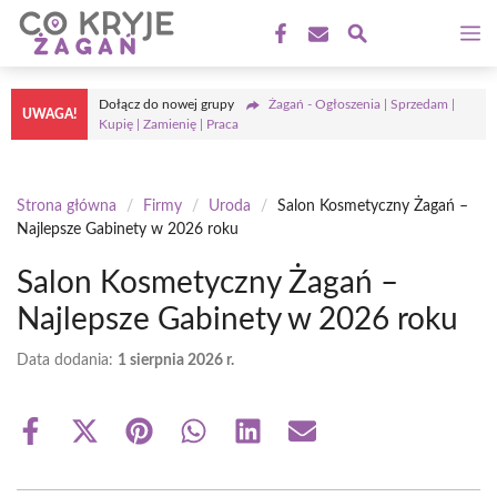
Przejdź
M
do
treści
Dołącz do nowej grupy
Żagań - Ogłoszenia | Sprzedam |
UWAGA!
Kupię | Zamienię | Praca
Strona główna
/
Firmy
/
Uroda
/
Salon Kosmetyczny Żagań –
Najlepsze Gabinety w 2026 roku
Salon Kosmetyczny Żagań –
Najlepsze Gabinety w 2026 roku
Data dodania:
1 sierpnia 2026 r.
Share
Share
Share
Share
Share
Share
on
on
on
on
on
on
Facebook
X
Pinterest
WhatsApp
LinkedIn
Email
(Twitter)