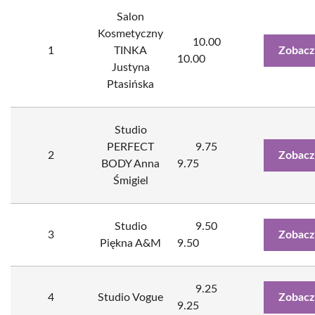
Salon
Kosmetyczny
10.00
1
TINKA
Zobacz
10.00
Justyna
Ptasińska
Studio
PERFECT
9.75
2
Zobacz
BODY Anna
9.75
Śmigiel
Studio
9.50
3
Zobacz
Piękna A&M
9.50
9.25
4
Studio Vogue
Zobacz
9.25