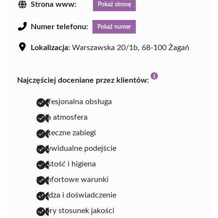
Strona www:
Pokaż stronę
Numer telefonu:
Pokaż numer
Lokalizacja:
Warszawska 20/1b, 68-100 Żagań
Najczęściej doceniane przez klientów:
profesjonalna obsługa
miła atmosfera
skuteczne zabiegi
indywidualne podejście
czystość i higiena
komfortowe warunki
wiedza i doświadczenie
dobry stosunek jakości