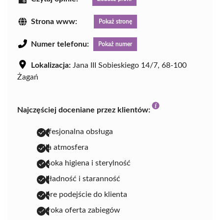
Strona www:
Pokaż stronę
Numer telefonu:
Pokaż numer
Lokalizacja:
Jana III Sobieskiego 14/7, 68-100
Żagań
Najczęściej doceniane przez klientów:
profesjonalna obsługa
miła atmosfera
wysoka higiena i sterylność
dokładność i staranność
dobre podejście do klienta
szeroka oferta zabiegów