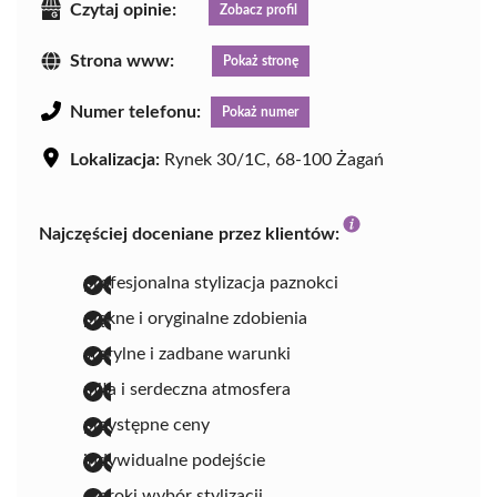
Czytaj opinie:
Zobacz profil
Strona www:
Pokaż stronę
Numer telefonu:
Pokaż numer
Lokalizacja:
Rynek 30/1C, 68-100 Żagań
Najczęściej doceniane przez klientów:
profesjonalna stylizacja paznokci
piękne i oryginalne zdobienia
sterylne i zadbane warunki
miła i serdeczna atmosfera
przystępne ceny
indywidualne podejście
szeroki wybór stylizacji