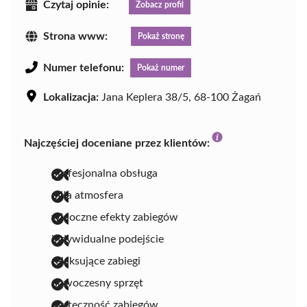
Czytaj opinie:
Zobacz profil
Strona www:
Pokaż stronę
Numer telefonu:
Pokaż numer
Lokalizacja:
Jana Keplera 38/5, 68-100 Żagań
Najczęściej doceniane przez klientów:
profesjonalna obsługa
miła atmosfera
widoczne efekty zabiegów
indywidualne podejście
relaksujące zabiegi
nowoczesny sprzęt
skuteczność zabiegów