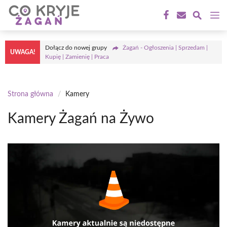
Przejdź
M
do
treści
Dołącz do nowej grupy
Żagań - Ogłoszenia | Sprzedam |
UWAGA!
Kupię | Zamienię | Praca
Strona główna
/
Kamery
Kamery Żagań na Żywo