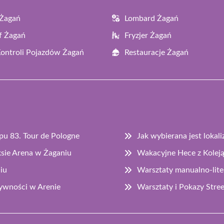
 Żagań
Lombard Żagań
f Żagań
Fryzjer Żagań
Kontroli Pojazdów Żagań
Restauracje Żagań
apu 83. Tour de Pologne
Jak wybierana jest lokal
sie Arena w Żaganiu
Wakacyjne Hece z Koleją
iu
Warsztaty manualno-lite
ywności w Arenie
Warsztaty i Pokazy Str