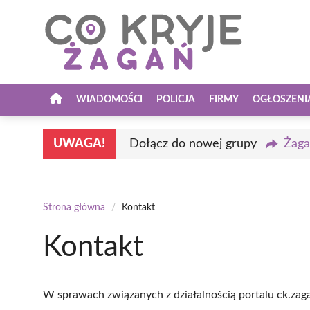
Przejdź
do
treści
WIADOMOŚCI
POLICJA
FIRMY
OGŁOSZENI
UWAGA!
Dołącz do nowej grupy
Żaga
Strona główna
/
Kontakt
Kontakt
W sprawach związanych z działalnością portalu ck.zaga