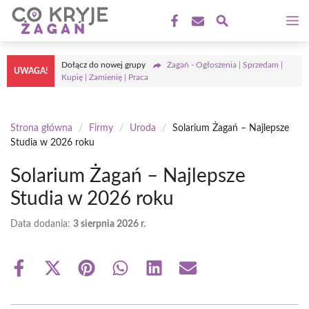
Przejdź
M
do
treści
Dołącz do nowej grupy
Żagań - Ogłoszenia | Sprzedam |
UWAGA!
Kupię | Zamienię | Praca
Strona główna
/
Firmy
/
Uroda
/
Solarium Żagań – Najlepsze
Studia w 2026 roku
Solarium Żagań – Najlepsze
Studia w 2026 roku
Data dodania:
3 sierpnia 2026 r.
Share
Share
Share
Share
Share
Share
on
on
on
on
on
on
Facebook
X
Pinterest
WhatsApp
LinkedIn
Email
(Twitter)