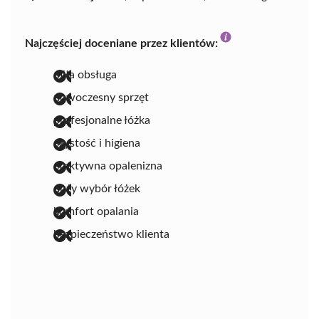
Najczęściej doceniane przez klientów:
miła obsługa
nowoczesny sprzęt
profesjonalne łóżka
czystość i higiena
efektywna opalenizna
duży wybór łóżek
komfort opalania
bezpieczeństwo klienta