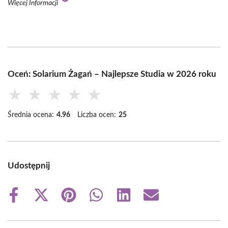
Więcej Informacji
Oceń: Solarium Żagań – Najlepsze Studia w 2026 roku
★
★
★
★
★
Średnia ocena:
4.96
Liczba ocen:
25
Udostępnij
Share
Share
Share
Share
Share
Share
on
on
on
on
on
on
Facebook
X
Pinterest
WhatsApp
LinkedIn
Email
(Twitter)