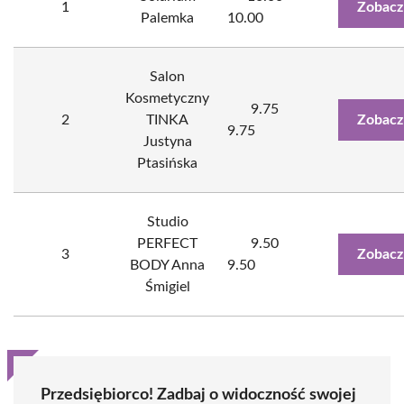
1
Zobacz
Palemka
10.00
Salon
Kosmetyczny
9.75
2
TINKA
Zobacz
9.75
Justyna
Ptasińska
Studio
PERFECT
9.50
3
Zobacz
BODY Anna
9.50
Śmigiel
Przedsiębiorco! Zadbaj o widoczność swojej