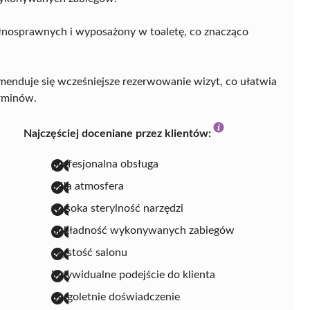
ełnosprawnych i wyposażony w toaletę, co znacząco
menduje się wcześniejsze rezerwowanie wizyt, co ułatwia
erminów.
Najczęściej doceniane przez klientów:
profesjonalna obsługa
miła atmosfera
wysoka sterylność narzędzi
dokładność wykonywanych zabiegów
czystość salonu
indywidualne podejście do klienta
długoletnie doświadczenie