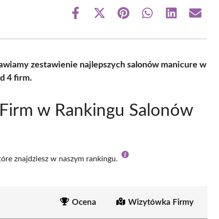
Share
Share
Share
Share
Share
Share
on
on
on
on
on
on
Facebook
X
Pinterest
WhatsApp
LinkedIn
Email
(Twitter)
tawiamy zestawienie najlepszych salonów manicure w
 4 firm.
 Firm w Rankingu Salonów
które znajdziesz w naszym rankingu.
Ocena
Wizytówka Firmy