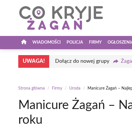
Przejdź
do
treści
WIADOMOŚCI
POLICJA
FIRMY
OGŁOSZENI
UWAGA!
Dołącz do nowej grupy
Żaga
Strona główna
/
Firmy
/
Uroda
/
Manicure Żagań – Najle
Manicure Żagań – Na
roku