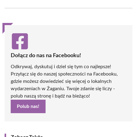
Facebook
X
Pinterest
WhatsApp
LinkedIn
Email
(Twitter)
Dołącz do nas na Facebooku!
Odkrywaj, dyskutuj i dziel się tym co najlepsze!
Przyłącz się do naszej społeczności na Facebooku,
gdzie możesz dowiedzieć się więcej o lokalnych
wydarzeniach w Żaganiu. Twoje zdanie się liczy -
polub naszą stronę i bądź na bieżąco!
Polub nas!