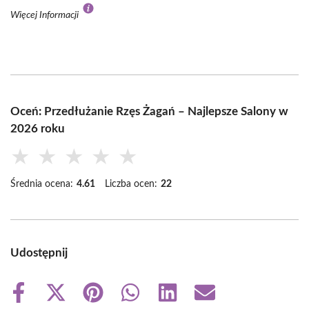
Więcej Informacji
Oceń: Przedłużanie Rzęs Żagań – Najlepsze Salony w
2026 roku
★
★
★
★
★
Średnia ocena:
4.61
Liczba ocen:
22
Udostępnij
Share
Share
Share
Share
Share
Share
on
on
on
on
on
on