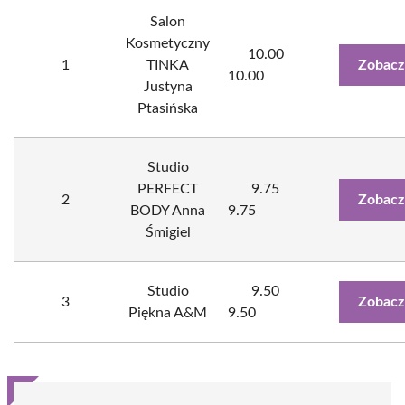
Salon
Kosmetyczny
10.00
1
TINKA
Zobacz
10.00
Justyna
Ptasińska
Studio
PERFECT
9.75
2
Zobacz
BODY Anna
9.75
Śmigiel
Studio
9.50
3
Zobacz
Piękna A&M
9.50