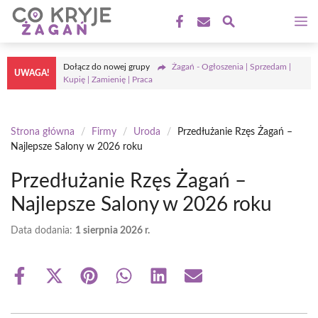
Przejdź
M
do
treści
Dołącz do nowej grupy
Żagań - Ogłoszenia | Sprzedam |
UWAGA!
Kupię | Zamienię | Praca
Strona główna
/
Firmy
/
Uroda
/
Przedłużanie Rzęs Żagań –
Najlepsze Salony w 2026 roku
Przedłużanie Rzęs Żagań –
Najlepsze Salony w 2026 roku
Data dodania:
1 sierpnia 2026 r.
Share
Share
Share
Share
Share
Share
on
on
on
on
on
on
Facebook
X
Pinterest
WhatsApp
LinkedIn
Email
(Twitter)