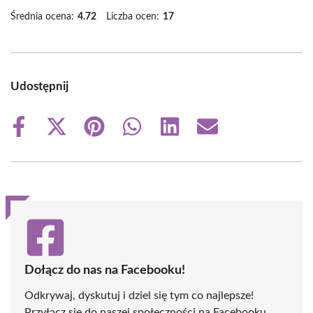
Średnia ocena:
4.72
Liczba ocen:
17
Udostępnij
Share
Share
Share
Share
Share
Share
on
on
on
on
on
on
Facebook
X
Pinterest
WhatsApp
LinkedIn
Email
(Twitter)
Dołącz do nas na Facebooku!
Odkrywaj, dyskutuj i dziel się tym co najlepsze!
Przyłącz się do naszej społeczności na Facebooku,