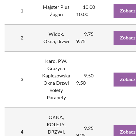
Majster Plus
10.00
1
Zobacz
Żagań
10.00
Widok.
9.75
2
Zobacz
Okna, drzwi
9.75
Kard. P.W.
Grażyna
Kapiczowska
9.50
3
Zobacz
Okna Drzwi
9.50
Rolety
Parapety
OKNA,
ROLETY,
9.25
4
DRZWI,
Zobacz
9.25