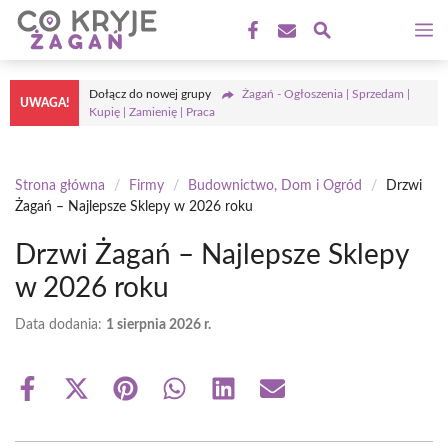
Przejdź
M
do
treści
Dołącz do nowej grupy
Żagań - Ogłoszenia | Sprzedam |
UWAGA!
Kupię | Zamienię | Praca
Strona główna
/
Firmy
/
Budownictwo, Dom i Ogród
/
Drzwi
Żagań – Najlepsze Sklepy w 2026 roku
Drzwi Żagań – Najlepsze Sklepy
w 2026 roku
Data dodania:
1 sierpnia 2026 r.
Share
Share
Share
Share
Share
Share
on
on
on
on
on
on
Facebook
X
Pinterest
WhatsApp
LinkedIn
Email
(Twitter)