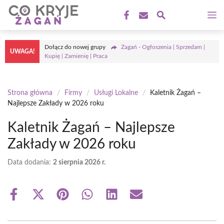
Przejdź
M
do
treści
Dołącz do nowej grupy
Żagań - Ogłoszenia | Sprzedam |
UWAGA!
Kupię | Zamienię | Praca
Strona główna
/
Firmy
/
Usługi Lokalne
/
Kaletnik Żagań –
Najlepsze Zakłady w 2026 roku
Kaletnik Żagań – Najlepsze
Zakłady w 2026 roku
Data dodania:
2 sierpnia 2026 r.
Share
Share
Share
Share
Share
Share
on
on
on
on
on
on
Facebook
X
Pinterest
WhatsApp
LinkedIn
Email
(Twitter)