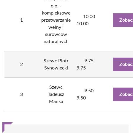
o.o. -
kompleksowe
10.00
1
przetwarzanie
Zobac
10.00
wełny i
surowców
naturalnych
Szewc Piotr
9.75
2
Zobac
Synowiecki
9.75
Szewc
9.50
3
Tadeusz
Zobac
9.50
Mańka