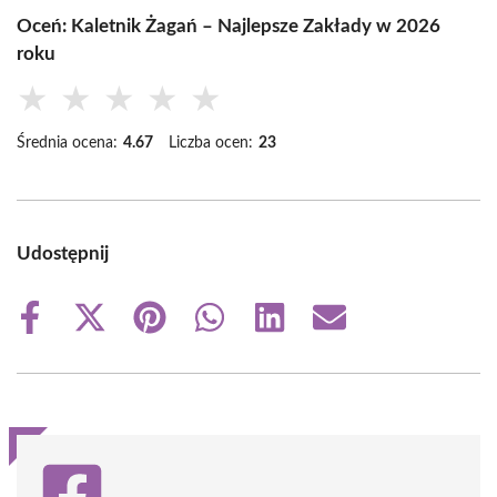
Oceń: Kaletnik Żagań – Najlepsze Zakłady w 2026
roku
★
★
★
★
★
Średnia ocena:
4.67
Liczba ocen:
23
Udostępnij
Share
Share
Share
Share
Share
Share
on
on
on
on
on
on
Facebook
X
Pinterest
WhatsApp
LinkedIn
Email
(Twitter)