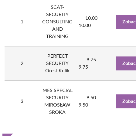
SCAT-
SECURITY
10.00
1
CONSULTING
Zobac
10.00
AND
TRAINING
PERFECT
9.75
2
SECURITY
Zobac
9.75
Orest Kulik
MES SPECIAL
SECURITY
9.50
3
Zobac
MIROSŁAW
9.50
SROKA