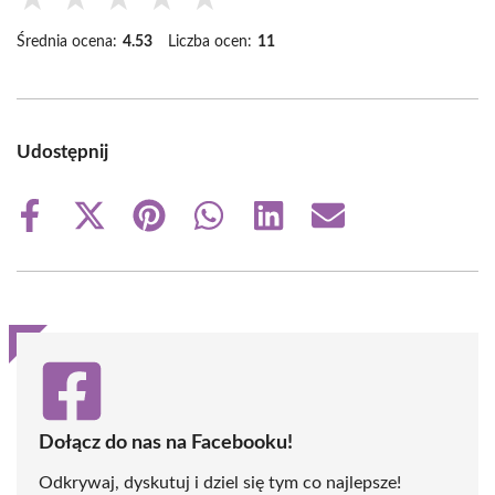
Średnia ocena:
4.53
Liczba ocen:
11
Udostępnij
Share
Share
Share
Share
Share
Share
on
on
on
on
on
on
Facebook
X
Pinterest
WhatsApp
LinkedIn
Email
(Twitter)
Dołącz do nas na Facebooku!
Odkrywaj, dyskutuj i dziel się tym co najlepsze!