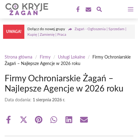
Przejdź
M
do
treści
Dołącz do nowej grupy
Żagań - Ogłoszenia | Sprzedam |
UWAGA!
Kupię | Zamienię | Praca
Strona główna
/
Firmy
/
Usługi Lokalne
/
Firmy Ochroniarskie
Żagań – Najlepsze Agencje w 2026 roku
Firmy Ochroniarskie Żagań –
Najlepsze Agencje w 2026 roku
Data dodania:
1 sierpnia 2026 r.
Share
Share
Share
Share
Share
Share
on
on
on
on
on
on
Facebook
X
Pinterest
WhatsApp
LinkedIn
Email
(Twitter)