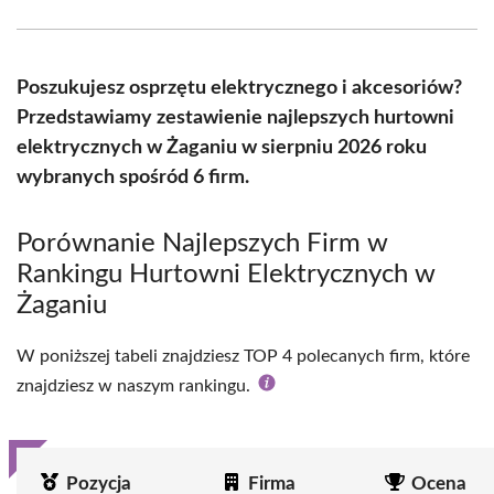
Facebook
X
Pinterest
WhatsApp
LinkedIn
Email
(Twitter)
Poszukujesz osprzętu elektrycznego i akcesoriów?
Przedstawiamy zestawienie najlepszych hurtowni
elektrycznych w Żaganiu w sierpniu 2026 roku
wybranych spośród 6 firm.
Porównanie Najlepszych Firm w
Rankingu Hurtowni Elektrycznych w
Żaganiu
W poniższej tabeli znajdziesz TOP 4 polecanych firm, które
znajdziesz w naszym rankingu.
Pozycja
Firma
Ocena