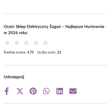
Oceń: Sklep Elektryczny Żagań – Najlepsze Hurtownie
w 2026 roku
★
★
★
★
★
Średnia ocena:
4.75
Liczba ocen:
21
Udostępnij
Share
Share
Share
Share
Share
Share
on
on
on
on
on
on
Facebook
X
Pinterest
WhatsApp
LinkedIn
Email
(Twitter)