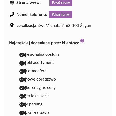
Strona www:
Pokaż stronę
Numer telefonu:
Pokaż numer
Lokalizacja:
św. Michała 7, 68-100 Żagań
Najczęściej doceniane przez klientów:
profesjonalna obsługa
szeroki asortyment
miła atmosfera
fachowe doradztwo
konkurencyjne ceny
dobra lokalizacja
duży parking
szybka realizacja