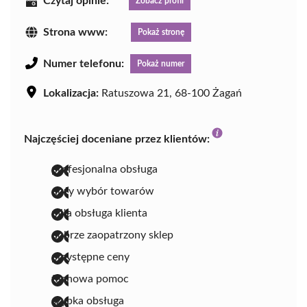
Czytaj opinie:
Zobacz profil
Strona www:
Pokaż stronę
Numer telefonu:
Pokaż numer
Lokalizacja:
Ratuszowa 21, 68-100 Żagań
Najczęściej doceniane przez klientów:
profesjonalna obsługa
duży wybór towarów
miła obsługa klienta
dobrze zaopatrzony sklep
przystępne ceny
fachowa pomoc
szybka obsługa