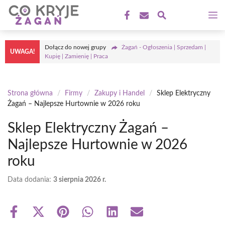
Przejdź
M
do
treści
Dołącz do nowej grupy
Żagań - Ogłoszenia | Sprzedam |
UWAGA!
Kupię | Zamienię | Praca
Strona główna
/
Firmy
/
Zakupy i Handel
/
Sklep Elektryczny
Żagań – Najlepsze Hurtownie w 2026 roku
Sklep Elektryczny Żagań –
Najlepsze Hurtownie w 2026
roku
Data dodania:
3 sierpnia 2026 r.
Share
Share
Share
Share
Share
Share
on
on
on
on
on
on