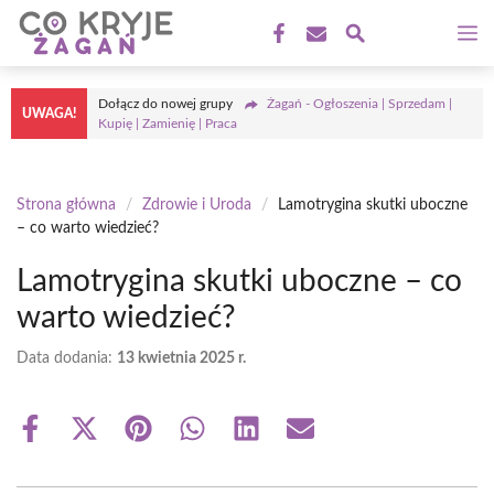
Przejdź
M
do
treści
Dołącz do nowej grupy
Żagań - Ogłoszenia | Sprzedam |
UWAGA!
Kupię | Zamienię | Praca
Strona główna
/
Zdrowie i Uroda
/
Lamotrygina skutki uboczne
– co warto wiedzieć?
Lamotrygina skutki uboczne – co
warto wiedzieć?
Data dodania:
13 kwietnia 2025 r.
Share
Share
Share
Share
Share
Share
on
on
on
on
on
on
Facebook
X
Pinterest
WhatsApp
LinkedIn
Email
(Twitter)