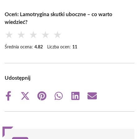
Oceń: Lamotrygina skutki uboczne – co warto
wiedzieć?
★
★
★
★
★
Średnia ocena:
4.82
Liczba ocen:
11
Udostępnij
Share
Share
Share
Share
Share
Share
on
on
on
on
on
on
Facebook
X
Pinterest
WhatsApp
LinkedIn
Email
(Twitter)