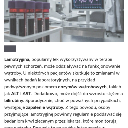
Lamotrygina
, popularny lek wykorzystywany w terapii
pewnych schorzeń, może oddziaływać na funkcjonowanie
wątroby. U niektórych pacjentów skutkuje to zmianami w
wynikach badań laboratoryjnych, na przykład
podwyższonym poziomem
enzymów wątrobowych
, takich
jak
ALT
i
AST
. Dodatkowo, może dojść do wzrostu stężenia
bilirubiny
. Sporadycznie, choć w poważnych przypadkach,
występuje
zapalenie wątroby
. Z tego powodu, osoby
przyjmujące lamotryginę powinny regularnie poddawać się
badaniom krwi zlecanym przez lekarza, które monitorują
stan wątroby. Pozwala to na szybką interwencję w