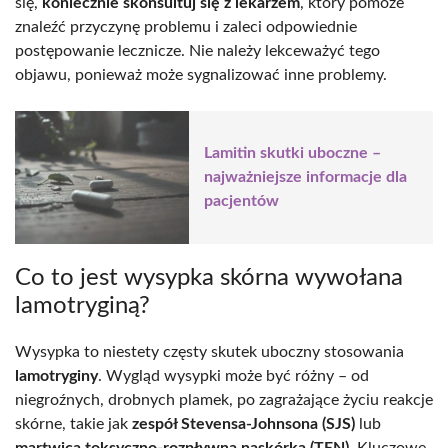
się,
koniecznie skonsultuj się z lekarzem
, który pomoże
znaleźć przyczynę problemu i zaleci odpowiednie
postępowanie lecznicze. Nie należy lekceważyć tego
objawu, ponieważ może sygnalizować inne problemy.
Lamitin skutki uboczne –
najważniejsze informacje dla
pacjentów
Co to jest wysypka skórna wywołana
lamotryginą?
Wysypka to niestety częsty skutek uboczny stosowania
lamotryginy
. Wygląd wysypki może być różny – od
niegroźnych, drobnych plamek, po zagrażające życiu reakcje
skórne, takie jak
zespół Stevensa-Johnsona (SJS)
lub
martwica toksyczno-rozpływna naskórka (TEN)
. Kluczowe