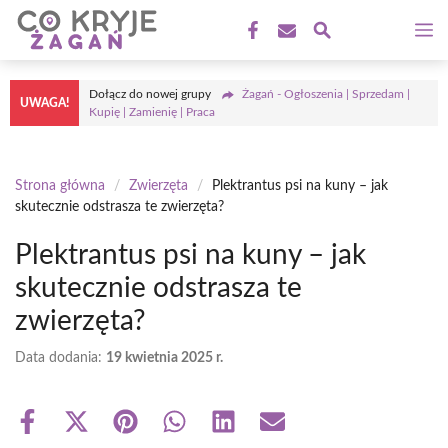
Przejdź
M
do
treści
Dołącz do nowej grupy
Żagań - Ogłoszenia | Sprzedam |
UWAGA!
Kupię | Zamienię | Praca
Strona główna
/
Zwierzęta
/
Plektrantus psi na kuny – jak
skutecznie odstrasza te zwierzęta?
Plektrantus psi na kuny – jak
skutecznie odstrasza te
zwierzęta?
Data dodania:
19 kwietnia 2025 r.
Share
Share
Share
Share
Share
Share
on
on
on
on
on
on