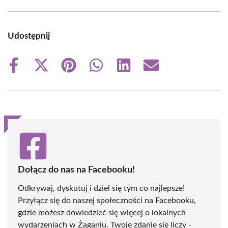
Udostępnij
Share
Share
Share
Share
Share
Share
on
on
on
on
on
on
Facebook
X
Pinterest
WhatsApp
LinkedIn
Email
(Twitter)
Dołącz do nas na Facebooku!
Odkrywaj, dyskutuj i dziel się tym co najlepsze!
Przyłącz się do naszej społeczności na Facebooku,
gdzie możesz dowiedzieć się więcej o lokalnych
wydarzeniach w Żaganiu. Twoje zdanie się liczy -