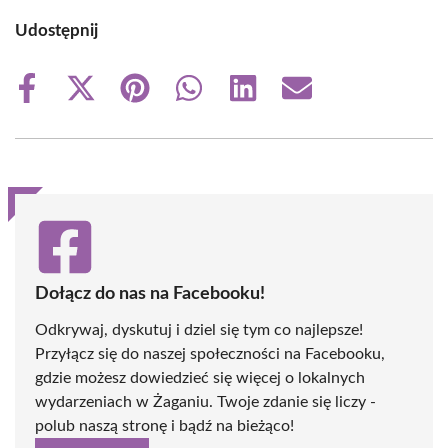
Udostępnij
Share
Share
Share
Share
Share
Share
on
on
on
on
on
on
Facebook
X
Pinterest
WhatsApp
LinkedIn
Email
(Twitter)
Dołącz do nas na Facebooku!
Odkrywaj, dyskutuj i dziel się tym co najlepsze!
Przyłącz się do naszej społeczności na Facebooku,
gdzie możesz dowiedzieć się więcej o lokalnych
wydarzeniach w Żaganiu. Twoje zdanie się liczy -
polub naszą stronę i bądź na bieżąco!