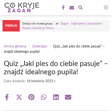
Przejdź
M
do
treści
Dołącz do nowej grupy
Żagań - Ogłoszenia | Sprzedam |
UWAGA!
Kupię | Zamienię | Praca
Strona główna
/
Zwierzęta
/
Quiz „Jaki pies do ciebie pasuje” –
znajdź idealnego pupila!
Quiz „Jaki pies do ciebie pasuje” –
znajdź idealnego pupila!
Data dodania:
18 kwietnia 2025 r.
Share
Share
Share
Share
Share
Share
on
on
on
on
on
on
Facebook
X
Pinterest
WhatsApp
LinkedIn
Email
(Twitter)