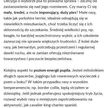
Decyzja o wyborze psa to poważna sprawa – zacznij od
zastanowienia się nad jego rozmiarem. Czy marzy Ci się
mały
,
średni
, a może
imponujący, duży pies
? Małe rasy,
takie jak yorkshire terrier, idealnie odnajdują się w
niewielkich mieszkaniach, choć trzeba liczyć się z ich
skłonnością do szczekania. Średniej wielkości psy, np.
beagle, to bardziej wszechstronny wybór, a ich szkolenie
zazwyczaj nie sprawia większych trudności. Z kolei duże
rasy, jak bernardyn, potrzebują przestrzeni i regularnej
dawki ruchu, ale w zamian oferują niezrównane
towarzystwo i poczucie bezpieczeństwa.
Kolejny aspekt to
poziom energii pupila
. Jesteś miłośnikiem
długich spacerów, joggingu lub rowerowych wycieczek z
psem u boku? W takim przypadku rasy o wysokim
temperamencie, np. border collie, będą strzałem w
dziesiątkę. Jeśli jednak preferujesz spokojniejszy tryb życia,
rozważ wybór rasy o mniejszym zapotrzebowaniu na
aktywność, jak cavalier king charles spaniel.