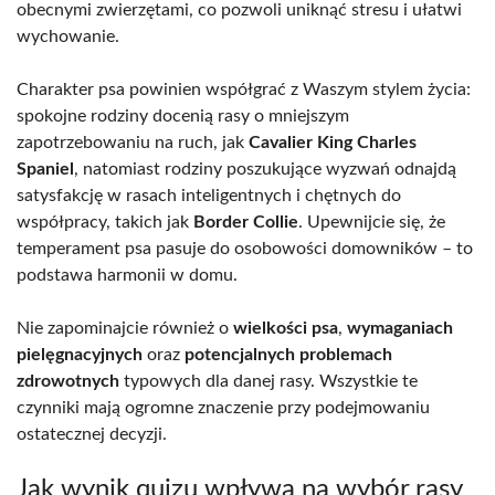
obecnymi zwierzętami, co pozwoli uniknąć stresu i ułatwi
wychowanie.
Charakter psa powinien współgrać z Waszym stylem życia:
spokojne rodziny docenią rasy o mniejszym
zapotrzebowaniu na ruch, jak
Cavalier King Charles
Spaniel
, natomiast rodziny poszukujące wyzwań odnajdą
satysfakcję w rasach inteligentnych i chętnych do
współpracy, takich jak
Border Collie
. Upewnijcie się, że
temperament psa pasuje do osobowości domowników – to
podstawa harmonii w domu.
Nie zapominajcie również o
wielkości psa
,
wymaganiach
pielęgnacyjnych
oraz
potencjalnych problemach
zdrowotnych
typowych dla danej rasy. Wszystkie te
czynniki mają ogromne znaczenie przy podejmowaniu
ostatecznej decyzji.
Jak wynik quizu wpływa na wybór rasy