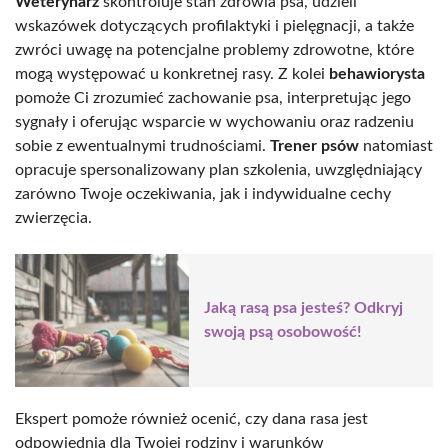
Weterynarz
skontroluje stan zdrowia psa, udzieli
wskazówek dotyczących profilaktyki i pielęgnacji, a także
zwróci uwagę na potencjalne problemy zdrowotne, które
mogą występować u konkretnej rasy. Z kolei
behawiorysta
pomoże Ci zrozumieć zachowanie psa, interpretując jego
sygnały i oferując wsparcie w wychowaniu oraz radzeniu
sobie z ewentualnymi trudnościami.
Trener psów
natomiast
opracuje spersonalizowany plan szkolenia, uwzględniający
zarówno Twoje oczekiwania, jak i indywidualne cechy
zwierzęcia.
Jaką rasą psa jesteś? Odkryj
swoją psą osobowość!
Ekspert pomoże również ocenić, czy dana rasa jest
odpowiednia dla Twojej rodziny i warunków