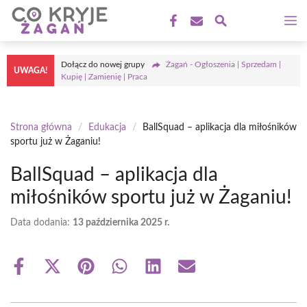
Przejdź
M
do
treści
Dołącz do nowej grupy
Żagań - Ogłoszenia | Sprzedam |
UWAGA!
Kupię | Zamienię | Praca
Strona główna
/
Edukacja
/
BallSquad – aplikacja dla miłośników
sportu już w Żaganiu!
BallSquad – aplikacja dla
miłośników sportu już w Żaganiu!
Data dodania:
13 października 2025 r.
Share
Share
Share
Share
Share
Share
on
on
on
on
on
on
Facebook
X
Pinterest
WhatsApp
LinkedIn
Email
(Twitter)