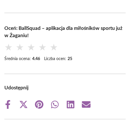
Oceń: BallSquad – aplikacja dla miłośników sportu już
w Żaganiu!
★
★
★
★
★
Średnia ocena:
4.46
Liczba ocen:
25
Udostępnij
Share
Share
Share
Share
Share
Share
on
on
on
on
on
on
Facebook
X
Pinterest
WhatsApp
LinkedIn
Email
(Twitter)