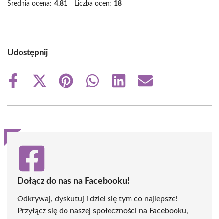
Średnia ocena:
4.81
Liczba ocen:
18
Udostępnij
Share
Share
Share
Share
Share
Share
on
on
on
on
on
on
Facebook
X
Pinterest
WhatsApp
LinkedIn
Email
(Twitter)
Dołącz do nas na Facebooku!
Odkrywaj, dyskutuj i dziel się tym co najlepsze!
Przyłącz się do naszej społeczności na Facebooku,