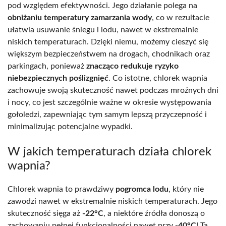
pod względem efektywności. Jego działanie polega na
obniżaniu temperatury zamarzania wody
, co w rezultacie
ułatwia usuwanie śniegu i lodu, nawet w ekstremalnie
niskich temperaturach. Dzięki niemu, możemy cieszyć się
większym bezpieczeństwem na drogach, chodnikach oraz
parkingach, ponieważ
znacząco redukuje ryzyko
niebezpiecznych poślizgnięć
. Co istotne, chlorek wapnia
zachowuje swoją skuteczność nawet podczas mroźnych dni
i nocy, co jest szczególnie ważne w okresie występowania
gołoledzi, zapewniając tym samym lepszą przyczepność i
minimalizując potencjalne wypadki.
W jakich temperaturach działa chlorek
wapnia?
Chlorek wapnia to prawdziwy
pogromca lodu
, który nie
zawodzi nawet w ekstremalnie niskich temperaturach. Jego
skuteczność sięga aż
-22°C
, a niektóre źródła donoszą o
zachowaniu pełnej funkcjonalności nawet przy
-40°C
! Ta