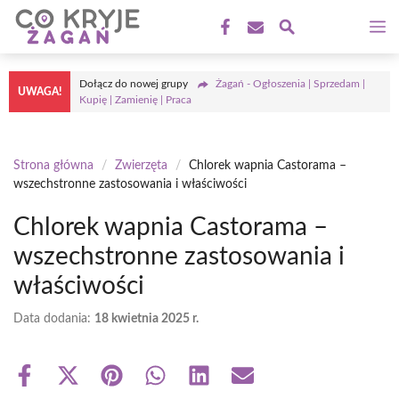
Przejdź
M
do
treści
Dołącz do nowej grupy
Żagań - Ogłoszenia | Sprzedam |
UWAGA!
Kupię | Zamienię | Praca
Strona główna
/
Zwierzęta
/
Chlorek wapnia Castorama –
wszechstronne zastosowania i właściwości
Chlorek wapnia Castorama –
wszechstronne zastosowania i
właściwości
Data dodania:
18 kwietnia 2025 r.
Share
Share
Share
Share
Share
Share
on
on
on
on
on
on