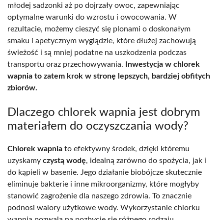
młodej sadzonki aż po dojrzały owoc, zapewniając
optymalne warunki do wzrostu i owocowania. W
rezultacie, możemy cieszyć się plonami o doskonałym
smaku i apetycznym wyglądzie, które dłużej zachowują
świeżość i są mniej podatne na uszkodzenia podczas
transportu oraz przechowywania.
Inwestycja w chlorek
wapnia to zatem krok w stronę lepszych, bardziej obfitych
zbiorów.
Dlaczego chlorek wapnia jest dobrym
materiałem do oczyszczania wody?
Chlorek wapnia
to efektywny środek, dzięki któremu
uzyskamy
czystą wodę
, idealną zarówno do spożycia, jak i
do kąpieli w basenie. Jego działanie biobójcze skutecznie
eliminuje bakterie i inne mikroorganizmy, które mogłyby
stanowić zagrożenie dla naszego zdrowia. To znacznie
podnosi walory użytkowe wody. Wykorzystanie chlorku
wapnia pozwala na pozbycie się różnego rodzaju