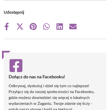
Udostępnij
Share
Share
Share
Share
Share
Share
on
on
on
on
on
on
Facebook
X
Pinterest
WhatsApp
LinkedIn
Email
(Twitter)
Dołącz do nas na Facebooku!
Odkrywaj, dyskutuj i dziel się tym co najlepsze!
Przyłącz się do naszej społeczności na Facebooku,
gdzie możesz dowiedzieć się więcej o lokalnych
wydarzeniach w Żaganiu. Twoje zdanie się liczy -
polub naszą stronę i bądź na bieżąco!