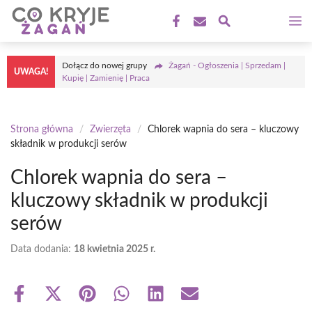
Przejdź
M
do
treści
Dołącz do nowej grupy
Żagań - Ogłoszenia | Sprzedam |
UWAGA!
Kupię | Zamienię | Praca
Strona główna
/
Zwierzęta
/
Chlorek wapnia do sera – kluczowy
składnik w produkcji serów
Chlorek wapnia do sera –
kluczowy składnik w produkcji
serów
Data dodania:
18 kwietnia 2025 r.
Share
Share
Share
Share
Share
Share
on
on
on
on
on
on