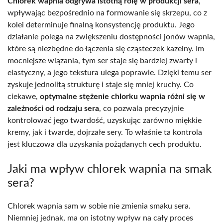
Chlorek wapnia odgrywa istotną rolę w produkcji sera
,
wpływając bezpośrednio na formowanie się skrzepu, co z
kolei determinuje finalną konsystencję produktu. Jego
działanie polega na zwiększeniu dostępności jonów wapnia,
które są niezbędne do łączenia się cząsteczek kazeiny. Im
mocniejsze wiązania, tym ser staje się bardziej zwarty i
elastyczny, a jego tekstura ulega poprawie. Dzięki temu ser
zyskuje jednolitą strukturę i staje się mniej kruchy. Co
ciekawe,
optymalne stężenie chlorku wapnia różni się w
zależności od rodzaju sera
, co pozwala precyzyjnie
kontrolować jego twardość, uzyskując zarówno miękkie
kremy, jak i twarde, dojrzałe sery. To właśnie ta kontrola
jest kluczowa dla uzyskania pożądanych cech produktu.
Jaki ma wpływ chlorek wapnia na smak
sera?
Chlorek wapnia sam w sobie nie zmienia smaku sera.
Niemniej jednak, ma on istotny wpływ na cały proces