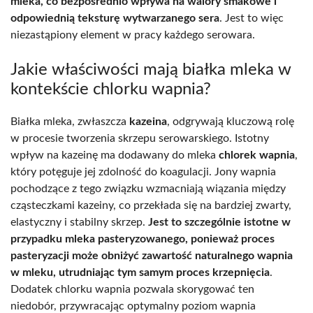
mleka, co bezpośrednio wpływa na walory smakowe i
odpowiednią teksturę wytwarzanego sera
. Jest to więc
niezastąpiony element w pracy każdego serowara.
Jakie właściwości mają białka mleka w
kontekście chlorku wapnia?
Białka mleka, zwłaszcza
kazeina
, odgrywają kluczową rolę
w procesie tworzenia skrzepu serowarskiego. Istotny
wpływ na kazeinę ma dodawany do mleka
chlorek wapnia
,
który potęguje jej zdolność do koagulacji. Jony wapnia
pochodzące z tego związku wzmacniają wiązania między
cząsteczkami kazeiny, co przekłada się na bardziej zwarty,
elastyczny i stabilny skrzep.
Jest to szczególnie istotne w
przypadku mleka pasteryzowanego, ponieważ proces
pasteryzacji może obniżyć zawartość naturalnego wapnia
w mleku, utrudniając tym samym proces krzepnięcia
.
Dodatek chlorku wapnia pozwala skorygować ten
niedobór, przywracając optymalny poziom wapnia