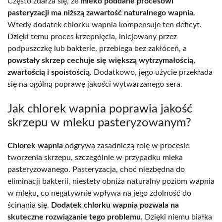
Często zdarza się, że
mleko poddane procesowi
pasteryzacji ma niższą zawartość naturalnego wapnia
.
Wtedy dodatek chlorku wapnia kompensuje ten deficyt.
Dzięki temu proces krzepnięcia, inicjowany przez
podpuszczkę lub bakterie, przebiega bez zakłóceń, a
powstały skrzep cechuje się większą wytrzymałością,
zwartością i spoistością
. Dodatkowo, jego użycie przekłada
się na ogólną poprawę jakości wytwarzanego sera.
Jak chlorek wapnia poprawia jakość
skrzepu w mleku pasteryzowanym?
Chlorek wapnia
odgrywa zasadniczą rolę w procesie
tworzenia skrzepu, szczególnie w przypadku mleka
pasteryzowanego. Pasteryzacja, choć niezbędna do
eliminacji bakterii, niestety obniża naturalny poziom wapnia
w mleku, co negatywnie wpływa na jego zdolność do
ścinania się.
Dodatek chlorku wapnia pozwala na
skuteczne rozwiązanie tego problemu.
Dzięki niemu białka