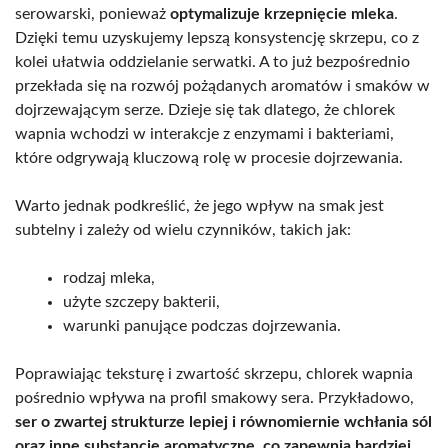
serowarski, ponieważ
optymalizuje krzepnięcie mleka
.
Dzięki temu uzyskujemy lepszą konsystencję skrzepu, co z
kolei ułatwia oddzielanie serwatki. A to już bezpośrednio
przekłada się na rozwój pożądanych aromatów i smaków w
dojrzewającym serze. Dzieje się tak dlatego, że chlorek
wapnia wchodzi w interakcje z enzymami i bakteriami,
które odgrywają kluczową rolę w procesie dojrzewania.
Warto jednak podkreślić, że jego wpływ na smak jest
subtelny i zależy od wielu czynników, takich jak:
rodzaj mleka,
użyte szczepy bakterii,
warunki panujące podczas dojrzewania.
Poprawiając teksturę i zwartość skrzepu, chlorek wapnia
pośrednio wpływa na profil smakowy sera. Przykładowo,
ser o zwartej strukturze lepiej i równomiernie wchłania sól
oraz inne substancje aromatyczne, co zapewnia bardziej