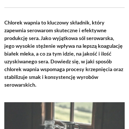
Facebook
X
Pinterest
WhatsApp
LinkedIn
Email
(Twitter)
Chlorek wapnia to kluczowy składnik, który
zapewnia serowarom skuteczne i efektywne
produkcję sera. Jako wyjątkowa sól serowarska,
jego wysokie stężenie wpływa na lepszą koagulację
białek mleka, a co za tym idzie, na jakość i ilość
uzyskiwanego sera. Dowiedz się, w jaki sposób
chlorek wapnia wspomaga procesy krzepnięcia oraz
stabilizuje smak i konsystencję wyrobów
serowarskich.