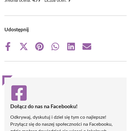
Średnia ocena:
4.79
Liczba ocen:
9
Udostępnij
Share
Share
Share
Share
Share
Share
on
on
on
on
on
on
Facebook
X
Pinterest
WhatsApp
LinkedIn
Email
(Twitter)
Dołącz do nas na Facebooku!
Odkrywaj, dyskutuj i dziel się tym co najlepsze!
Przyłącz się do naszej społeczności na Facebooku,