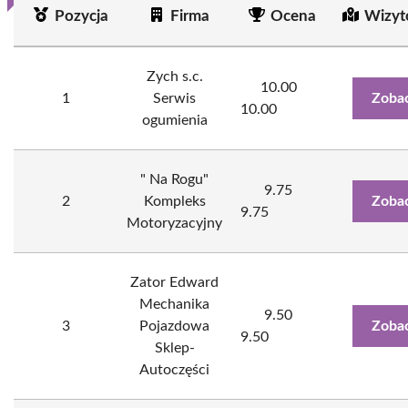
Pozycja
Firma
Ocena
Wizyt
Zych s.c.
10.00
1
Serwis
Zobac
10.00
ogumienia
" Na Rogu"
9.75
2
Kompleks
Zobac
9.75
Motoryzacyjny
Zator Edward
Mechanika
9.50
3
Pojazdowa
Zobac
9.50
Sklep-
Autoczęści