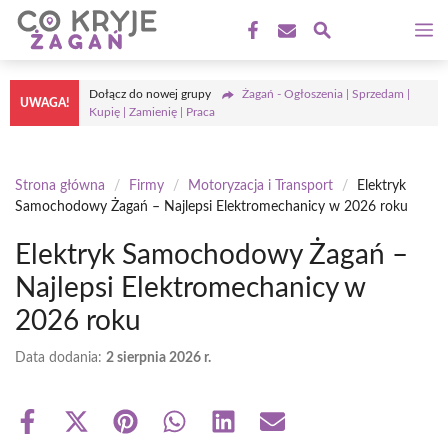
Przejdź
M
do
treści
Dołącz do nowej grupy
Żagań - Ogłoszenia | Sprzedam |
UWAGA!
Kupię | Zamienię | Praca
Strona główna
/
Firmy
/
Motoryzacja i Transport
/
Elektryk
Samochodowy Żagań – Najlepsi Elektromechanicy w 2026 roku
Elektryk Samochodowy Żagań –
Najlepsi Elektromechanicy w
2026 roku
Data dodania:
2 sierpnia 2026 r.
Share
Share
Share
Share
Share
Share
on
on
on
on
on
on