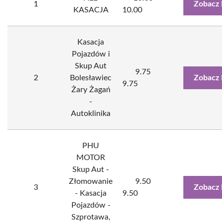
1
Zobacz 
KASACJA
10.00
Kasacja
Pojazdów i
Skup Aut
9.75
2
Bolesławiec
Zobacz 
9.75
Żary Żagań
-
Autoklinika
PHU
MOTOR
Skup Aut -
Złomowanie
9.50
3
Zobacz 
- Kasacja
9.50
Pojazdów -
Szprotawa,