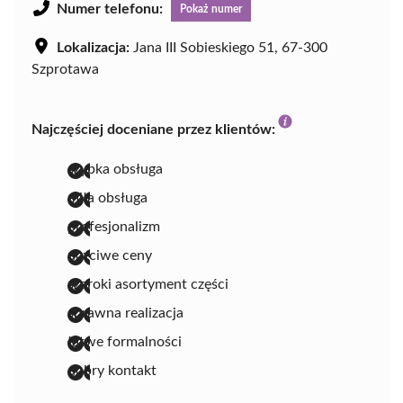
Numer telefonu:
Pokaż numer
Lokalizacja:
Jana III Sobieskiego 51, 67-300
Szprotawa
Najczęściej doceniane przez klientów:
szybka obsługa
miła obsługa
profesjonalizm
uczciwe ceny
szeroki asortyment części
sprawna realizacja
łatwe formalności
dobry kontakt