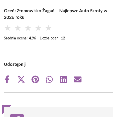
Oceń: Złomowisko Żagań – Najlepsze Auto Szroty w
2026 roku
★
★
★
★
★
Średnia ocena:
4.96
Liczba ocen:
12
Udostępnij
Share
Share
Share
Share
Share
Share
on
on
on
on
on
on
Facebook
X
Pinterest
WhatsApp
LinkedIn
Email
(Twitter)