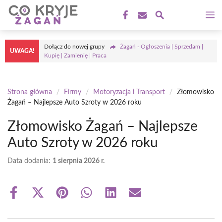
Przejdź
M
do
treści
Dołącz do nowej grupy
Żagań - Ogłoszenia | Sprzedam |
UWAGA!
Kupię | Zamienię | Praca
Strona główna
/
Firmy
/
Motoryzacja i Transport
/
Złomowisko
Żagań – Najlepsze Auto Szroty w 2026 roku
Złomowisko Żagań – Najlepsze
Auto Szroty w 2026 roku
Data dodania:
1 sierpnia 2026 r.
Share
Share
Share
Share
Share
Share
on
on
on
on
on
on
Facebook
X
Pinterest
WhatsApp
LinkedIn
Email
(Twitter)