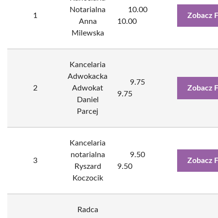
Notarialna
10.00
1
Zobacz 
Anna
10.00
Milewska
Kancelaria
Adwokacka
9.75
2
Adwokat
Zobacz 
9.75
Daniel
Parcej
Kancelaria
notarialna
9.50
3
Zobacz 
Ryszard
9.50
Koczocik
Radca