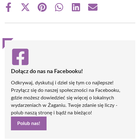
Share
Share
Share
Share
Share
Share
on
on
on
on
on
on
Facebook
X
Pinterest
WhatsApp
LinkedIn
Email
(Twitter)
Dołącz do nas na Facebooku!
Odkrywaj, dyskutuj i dziel się tym co najlepsze!
Przyłącz się do naszej społeczności na Facebooku,
gdzie możesz dowiedzieć się więcej o lokalnych
wydarzeniach w Żaganiu. Twoje zdanie się liczy -
polub naszą stronę i bądź na bieżąco!
Polub nas!