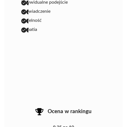
indywidualne podejście
doświadczenie
rzetelność
empatia
Ocena w rankingu