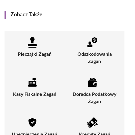
Zobacz Także
Pieczątki Żagań
Odszkodowania
Żagań
Kasy Fiskalne Żagań
Doradca Podatkowy
Żagań
Ubezpieczenia Żagań
Kredyty Żagań