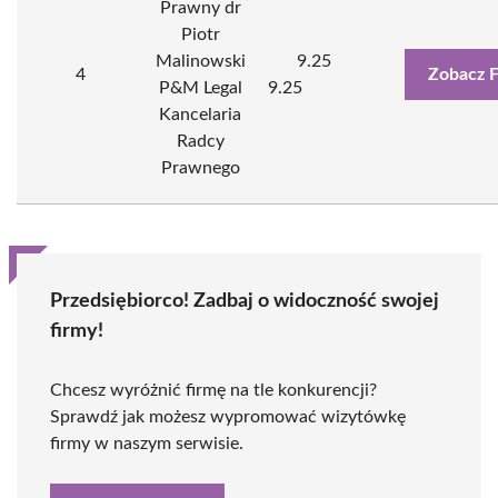
Prawny dr
Piotr
Malinowski
9.25
4
Zobacz 
P&M Legal
9.25
Kancelaria
Radcy
Prawnego
Przedsiębiorco! Zadbaj o widoczność swojej
firmy!
Chcesz wyróżnić firmę na tle konkurencji?
Sprawdź jak możesz wypromować wizytówkę
firmy w naszym serwisie.