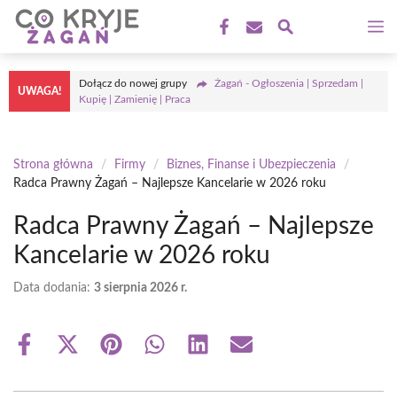
Przejdź
M
do
treści
Dołącz do nowej grupy
Żagań - Ogłoszenia | Sprzedam |
UWAGA!
Kupię | Zamienię | Praca
Strona główna
/
Firmy
/
Biznes, Finanse i Ubezpieczenia
/
Radca Prawny Żagań – Najlepsze Kancelarie w 2026 roku
Radca Prawny Żagań – Najlepsze
Kancelarie w 2026 roku
Data dodania:
3 sierpnia 2026 r.
Share
Share
Share
Share
Share
Share
on
on
on
on
on
on
Facebook
X
Pinterest
WhatsApp
LinkedIn
Email
(Twitter)