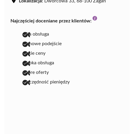
Lokalizacja:
Dworcowa 33, 68-100 Żagań
Najczęściej doceniane przez klientów:
miła obsługa
fachowe podejście
niskie ceny
szybka obsługa
dobre oferty
oszczędność pieniędzy