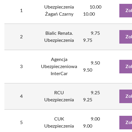
Ubezpieczenia
10.00
1
Zo
Żagań Czarny
10.00
Bialic Renata.
9.75
2
Zo
Ubezpieczenia
9.75
Agencja
9.50
3
Ubezpieczeniowa
Zo
9.50
InterCar
RCU
9.25
4
Zo
Ubezpieczenia
9.25
CUK
9.00
5
Zo
Ubezpieczenia
9.00