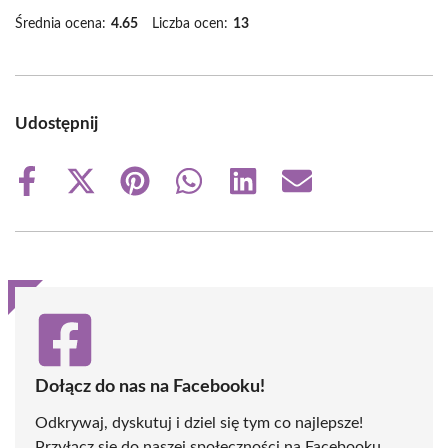
Średnia ocena:
4.65
Liczba ocen:
13
Udostępnij
Share
Share
Share
Share
Share
Share
on
on
on
on
on
on
Facebook
X
Pinterest
WhatsApp
LinkedIn
Email
(Twitter)
Dołącz do nas na Facebooku!
Odkrywaj, dyskutuj i dziel się tym co najlepsze!
Przyłącz się do naszej społeczności na Facebooku,