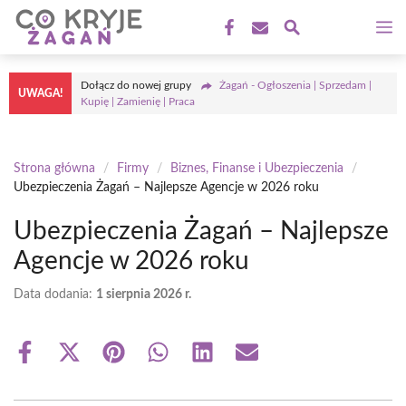
Przejdź
M
do
treści
Dołącz do nowej grupy
Żagań - Ogłoszenia | Sprzedam |
UWAGA!
Kupię | Zamienię | Praca
Strona główna
/
Firmy
/
Biznes, Finanse i Ubezpieczenia
/
Ubezpieczenia Żagań – Najlepsze Agencje w 2026 roku
Ubezpieczenia Żagań – Najlepsze
Agencje w 2026 roku
Data dodania:
1 sierpnia 2026 r.
Share
Share
Share
Share
Share
Share
on
on
on
on
on
on
Facebook
X
Pinterest
WhatsApp
LinkedIn
Email
(Twitter)