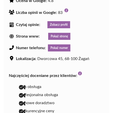
Ocena w Google:
4.8
Liczba opinii w Google:
83
Czytaj opinie:
Zobacz profil
Strona www:
Pokaż stronę
Numer telefonu:
Pokaż numer
Lokalizacja:
Dworcowa 45, 68-100 Żagań
Najczęściej doceniane przez klientów:
miła obsługa
profesjonalna obsługa
fachowe doradztwo
konkurencyjne ceny