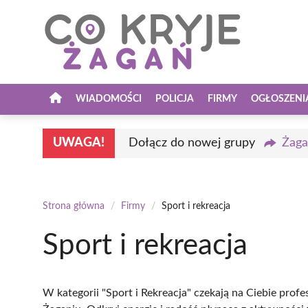
Przejdź
do
treści
WIADOMOŚCI
POLICJA
FIRMY
OGŁOSZENI
UWAGA!
Dołącz do nowej grupy
Żaga
Strona główna
/
Firmy
/
Sport i rekreacja
Sport i rekreacja
W kategorii "Sport i Rekreacja" czekają na Ciebie profe