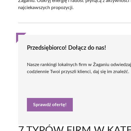
Żaganiu. Odkryj energię i radość płynącą z aktywności
najciekawszych propozycji.
Przedsiębiorco! Dołącz do nas!
Nasze rankingi lokalnych firm w Żaganiu odwiedza
codziennie Twoi przyszli klienci, daj się im znaleźć.
Sprawdź ofertę!
7 TYPÓW FIRM W KATEG