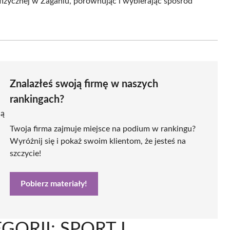
 fizycznej w Żaganiu, porównując i wybierając spośród
Znalazłeś swoją firmę w naszych
rankingach?
ją
Twoja firma zajmuje miejsce na podium w rankingu?
Wyróżnij się i pokaż swoim klientom, że jesteś na
szczycie!
Pobierz materiały!
ORII: SPORT I