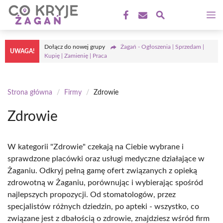
Przejdź
M
do
treści
Dołącz do nowej grupy
Żagań - Ogłoszenia | Sprzedam |
UWAGA!
Kupię | Zamienię | Praca
Strona główna
/
Firmy
/
Zdrowie
Zdrowie
W kategorii "Zdrowie" czekają na Ciebie wybrane i
sprawdzone placówki oraz usługi medyczne działające w
Żaganiu. Odkryj pełną gamę ofert związanych z opieką
zdrowotną w Żaganiu, porównując i wybierając spośród
najlepszych propozycji. Od stomatologów, przez
specjalistów różnych dziedzin, po apteki - wszystko, co
związane jest z dbałością o zdrowie, znajdziesz wśród firm