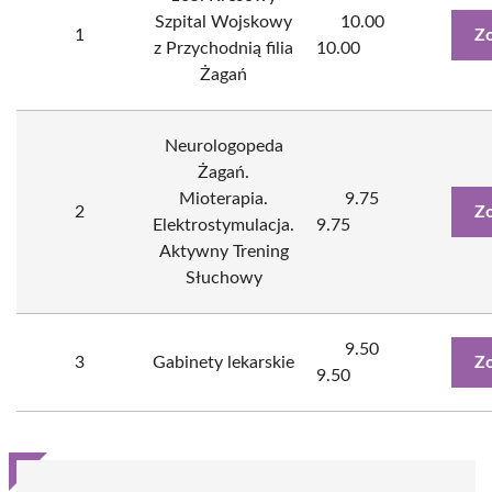
Szpital Wojskowy
10.00
1
Zo
z Przychodnią filia
10.00
Żagań
Neurologopeda
Żagań.
Mioterapia.
9.75
2
Zo
Elektrostymulacja.
9.75
Aktywny Trening
Słuchowy
9.50
3
Gabinety lekarskie
Zo
9.50