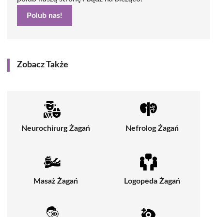
Polub nas!
Zobacz Także
Neurochirurg Żagań
Nefrolog Żagań
Masaż Żagań
Logopeda Żagań