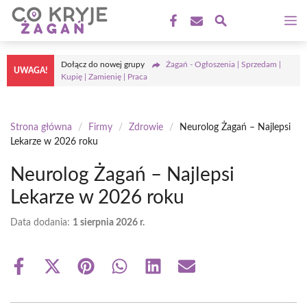
Przejdź
M
do
treści
Dołącz do nowej grupy
Żagań - Ogłoszenia | Sprzedam |
UWAGA!
Kupię | Zamienię | Praca
Strona główna
/
Firmy
/
Zdrowie
/
Neurolog Żagań – Najlepsi
Lekarze w 2026 roku
Neurolog Żagań – Najlepsi
Lekarze w 2026 roku
Data dodania:
1 sierpnia 2026 r.
Share
Share
Share
Share
Share
Share
on
on
on
on
on
on
Facebook
X
Pinterest
WhatsApp
LinkedIn
Email
(Twitter)