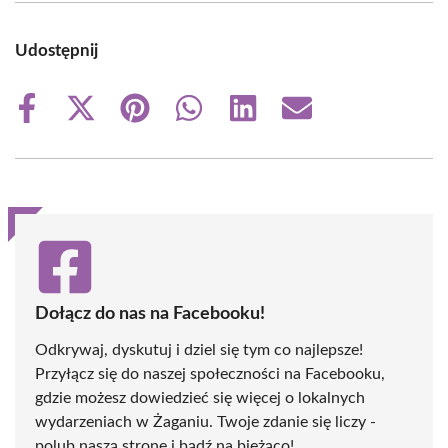
Udostępnij
Share
Share
Share
Share
Share
Share
on
on
on
on
on
on
Facebook
X
Pinterest
WhatsApp
LinkedIn
Email
(Twitter)
Dołącz do nas na Facebooku!
Odkrywaj, dyskutuj i dziel się tym co najlepsze!
Przyłącz się do naszej społeczności na Facebooku,
gdzie możesz dowiedzieć się więcej o lokalnych
wydarzeniach w Żaganiu. Twoje zdanie się liczy -
polub naszą stronę i bądź na bieżąco!