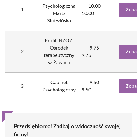
Psychologiczna
10.00
1
Zoba
Marta
10.00
Słotwińska
Profil. NZOZ.
Ośrodek
9.75
2
Zoba
terapeutyczny
9.75
w Żaganiu
Gabinet
9.50
3
Zoba
Psychologiczny
9.50
Przedsiębiorco! Zadbaj o widoczność swojej
firmy!