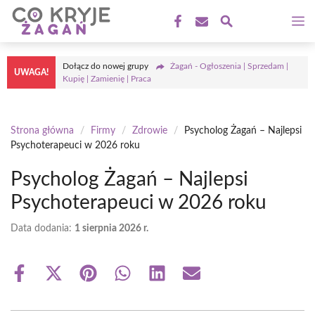
Przejdź
M
do
treści
Dołącz do nowej grupy
Żagań - Ogłoszenia | Sprzedam |
UWAGA!
Kupię | Zamienię | Praca
Strona główna
/
Firmy
/
Zdrowie
/
Psycholog Żagań – Najlepsi
Psychoterapeuci w 2026 roku
Psycholog Żagań – Najlepsi
Psychoterapeuci w 2026 roku
Data dodania:
1 sierpnia 2026 r.
Share
Share
Share
Share
Share
Share
on
on
on
on
on
on
Facebook
X
Pinterest
WhatsApp
LinkedIn
Email
(Twitter)