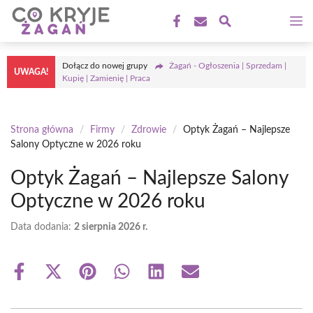
Przejdź
M
do
treści
Dołącz do nowej grupy
Żagań - Ogłoszenia | Sprzedam |
UWAGA!
Kupię | Zamienię | Praca
Strona główna
/
Firmy
/
Zdrowie
/
Optyk Żagań – Najlepsze
Salony Optyczne w 2026 roku
Optyk Żagań – Najlepsze Salony
Optyczne w 2026 roku
Data dodania:
2 sierpnia 2026 r.
Share
Share
Share
Share
Share
Share
on
on
on
on
on
on
Facebook
X
Pinterest
WhatsApp
LinkedIn
Email
(Twitter)