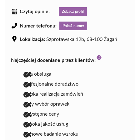
Czytaj opinie:
Zobacz profil
Numer telefonu:
Pokaż numer
Lokalizacja:
Szprotawska 12b, 68-100 Żagań
Najczęściej doceniane przez klientów:
miła obsługa
profesjonalne doradztwo
szybka realizacja zamówień
duży wybór oprawek
przystępne ceny
wysoka jakość usług
fachowe badanie wzroku