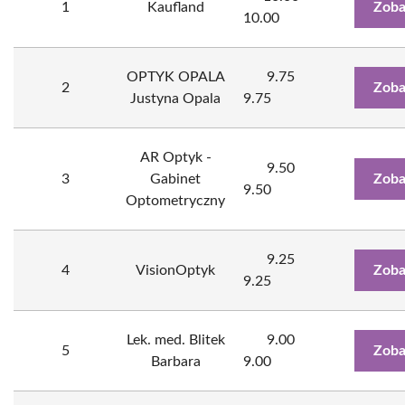
1
Kaufland
Zoba
10.00
OPTYK OPALA
9.75
2
Zoba
Justyna Opala
9.75
AR Optyk -
9.50
3
Gabinet
Zoba
9.50
Optometryczny
9.25
4
VisionOptyk
Zoba
9.25
Lek. med. Blitek
9.00
5
Zoba
Barbara
9.00