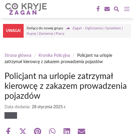
Przejdź
M
do
treści
Dołącz do nowej grupy
Żagań - Ogłoszenia | Sprzedam |
UWAGA!
Kupię | Zamienię | Praca
Strona główna
/
Kronika Policyjna
/
Policjant na urlopie
zatrzymał kierowcę z zakazem prowadzenia pojazdów
Policjant na urlopie zatrzymał
kierowcę z zakazem prowadzenia
pojazdów
Data dodania:
28 stycznia 2025 r.
Share
Share
Share
Share
Share
Share