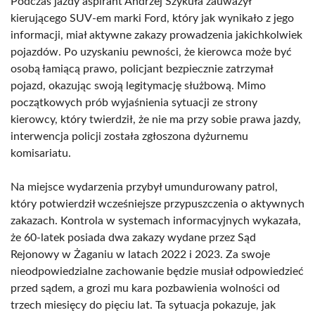
Podczas jazdy aspirant Andrzej Szykuła zauważył
kierującego SUV-em marki Ford, który jak wynikało z jego
informacji, miał aktywne zakazy prowadzenia jakichkolwiek
pojazdów. Po uzyskaniu pewności, że kierowca może być
osobą łamiącą prawo, policjant bezpiecznie zatrzymał
pojazd, okazując swoją legitymację służbową. Mimo
początkowych prób wyjaśnienia sytuacji ze strony
kierowcy, który twierdził, że nie ma przy sobie prawa jazdy,
interwencja policji została zgłoszona dyżurnemu
komisariatu.
Na miejsce wydarzenia przybył umundurowany patrol,
który potwierdził wcześniejsze przypuszczenia o aktywnych
zakazach. Kontrola w systemach informacyjnych wykazała,
że 60-latek posiada dwa zakazy wydane przez Sąd
Rejonowy w Żaganiu w latach 2022 i 2023. Za swoje
nieodpowiedzialne zachowanie będzie musiał odpowiedzieć
przed sądem, a grozi mu kara pozbawienia wolności od
trzech miesięcy do pięciu lat. Ta sytuacja pokazuje, jak