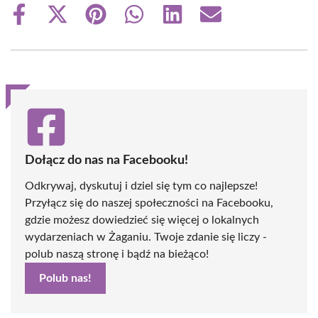
Share
Share
Share
Share
Share
Share
on
on
on
on
on
on
Facebook
X
Pinterest
WhatsApp
LinkedIn
Email
(Twitter)
Dołącz do nas na Facebooku!
Odkrywaj, dyskutuj i dziel się tym co najlepsze!
Przyłącz się do naszej społeczności na Facebooku,
gdzie możesz dowiedzieć się więcej o lokalnych
wydarzeniach w Żaganiu. Twoje zdanie się liczy -
polub naszą stronę i bądź na bieżąco!
Polub nas!