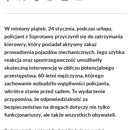
on
on
on
on
on
on
Facebook
X
Pinterest
WhatsApp
LinkedIn
Email
(Twitter)
W miniony piątek, 24 stycznia, podczas urlopu,
policjant z Szprotawy przyczynił się do zatrzymania
kierowcy, który posiadał aktywny zakaz
prowadzenia pojazdów mechanicznych. Jego szybka
reakcja oraz spostrzegawczość umożliwiły
skuteczną interwencję w obliczu potencjalnego
przestępstwa. 60-letni mężczyzna, którego
zachowanie wzbudziło wątpliwości policjanta,
wkrótce stanie przed sądem. To wydarzenie
przypomina, że odpowiedzialność za
bezpieczeństwo na drogach dotyczy nie tylko
funkcjonariuszy, ale także wszystkich obywateli.