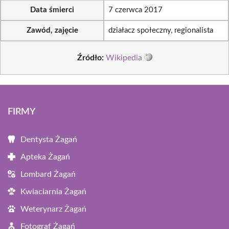
Data śmierci
7 czerwca 2017
Zawód, zajęcie
działacz społeczny, regionalista
Źródło:
Wikipedia
FIRMY
Dentysta Żagań
Apteka Żagań
Lombard Żagań
Kwiaciarnia Żagań
Weterynarz Żagań
Fotograf Żagań