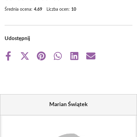
Średnia ocena:
4.69
Liczba ocen:
10
Udostępnij
Share
Share
Share
Share
Share
Share
on
on
on
on
on
on
Facebook
X
Pinterest
WhatsApp
LinkedIn
Email
(Twitter)
Marian Świątek