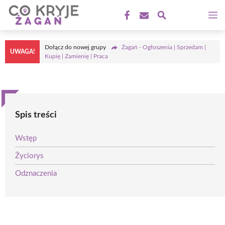
Przejdź
M
do
treści
Dołącz do nowej grupy
Żagań - Ogłoszenia | Sprzedam |
UWAGA!
Kupię | Zamienię | Praca
Spis treści
Wstęp
Życiorys
Odznaczenia