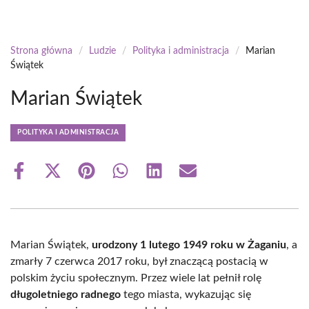
Strona główna
/
Ludzie
/
Polityka i administracja
/
Marian
Świątek
Marian Świątek
POLITYKA I ADMINISTRACJA
Share
Share
Share
Share
Share
Share
on
on
on
on
on
on
Facebook
X
Pinterest
WhatsApp
LinkedIn
Email
(Twitter)
Marian Świątek,
urodzony 1 lutego 1949 roku w Żaganiu
, a
zmarły 7 czerwca 2017 roku, był znaczącą postacią w
polskim życiu społecznym. Przez wiele lat pełnił rolę
długoletniego radnego
tego miasta, wykazując się