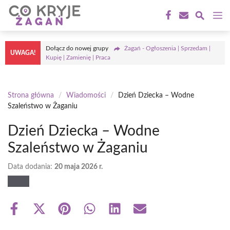
Przejdź
M
do
treści
Dołącz do nowej grupy
Żagań - Ogłoszenia | Sprzedam |
UWAGA!
Kupię | Zamienię | Praca
Strona główna
/
Wiadomości
/
Dzień Dziecka – Wodne
Szaleństwo w Żaganiu
Dzień Dziecka – Wodne
Szaleństwo w Żaganiu
Data dodania:
20 maja 2026 r.
Share
Share
Share
Share
Share
Share
on
on
on
on
on
on
Facebook
X
Pinterest
WhatsApp
LinkedIn
Email