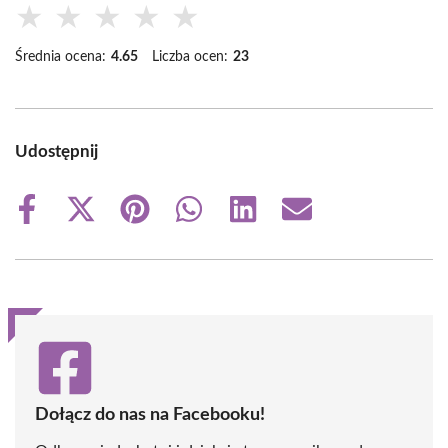
★
★
★
★
★
Średnia ocena:
4.65
Liczba ocen:
23
Udostępnij
Share
Share
Share
Share
Share
Share
on
on
on
on
on
on
Facebook
X
Pinterest
WhatsApp
LinkedIn
Email
(Twitter)
Dołącz do nas na Facebooku!