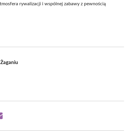
Atmosfera rywalizacji i wspólnej zabawy z pewnością
 Żaganiu
Share
on
Email