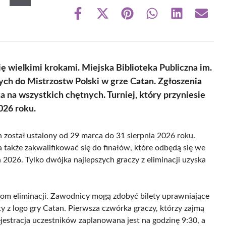
Share
Share
Share
Share
Share
Share
on
on
on
on
on
on
Facebook
X
Pinterest
WhatsApp
LinkedIn
Email
(Twitter)
ę wielkimi krokami. Miejska Biblioteka Publiczna im.
ych do Mistrzostw Polski w grze Catan. Zgłoszenia
 na wszystkich chętnych. Turniej, który przyniesie
026 roku.
n został ustalony od 29 marca do 31 sierpnia 2026 roku.
 także zakwalifikować się do finałów, które odbędą się we
026. Tylko dwójka najlepszych graczy z eliminacji uzyska
m eliminacji. Zawodnicy mogą zdobyć bilety uprawniające
ty z logo gry Catan. Pierwsza czwórka graczy, którzy zajmą
estracja uczestników zaplanowana jest na godzinę 9:30, a