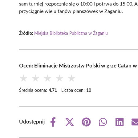
sam turniej rozpocznie się o 10:00 i potrwa do 15:00. 
przyciągnie wielu fanów planszówek w Żaganiu.
Źródło:
Miejska Biblioteka Publiczna w Żaganiu
Oceń: Eliminacje Mistrzostw Polski w grze Catan w
★
★
★
★
★
Średnia ocena:
4.71
Liczba ocen:
10
Udostępnij
Share
Share
Share
Share
Share
on
on
on
on
on
Facebook
X
Pinterest
WhatsApp
LinkedIn