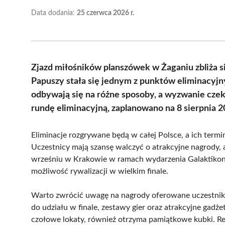
Data dodania:
25 czerwca 2026 r.
Zjazd miłośników planszówek w Żaganiu zbliża si
Papuszy stała się jednym z punktów eliminacyjn
odbywają się na różne sposoby, a wyzwanie czeka
rundę eliminacyjną, zaplanowano na 8 sierpnia 2
Eliminacje rozgrywane będą w całej Polsce, a ich termi
Uczestnicy mają szansę walczyć o atrakcyjne nagrody, a
wrześniu w Krakowie w ramach wydarzenia Galaktikon 2
możliwość rywalizacji w wielkim finale.
Warto zwrócić uwagę na nagrody oferowane uczestniko
do udziału w finale, zestawy gier oraz atrakcyjne gadże
czołowe lokaty, również otrzyma pamiątkowe kubki. Rej