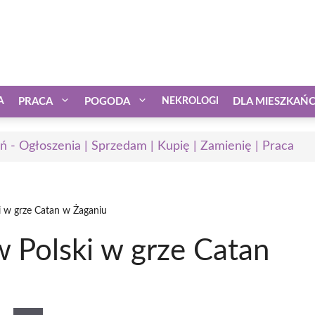
A
PRACA
POGODA
NEKROLOGI
DLA MIESZKAŃ
ń - Ogłoszenia | Sprzedam | Kupię | Zamienię | Praca
i w grze Catan w Żaganiu
w Polski w grze Catan