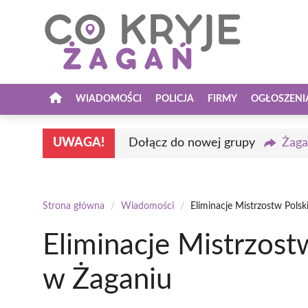
Przejdź
do
treści
WIADOMOŚCI
POLICJA
FIRMY
OGŁOSZENI
UWAGA!
Dołącz do nowej grupy
Żaga
Strona główna
/
Wiadomości
/
Eliminacje Mistrzostw Polsk
Eliminacje Mistrzost
w Żaganiu