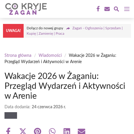
Przejdź
M
do
treści
Dołącz do nowej grupy
Żagań - Ogłoszenia | Sprzedam |
UWAGA!
Kupię | Zamienię | Praca
Strona główna
/
Wiadomości
/
Wakacje 2026 w Żaganiu:
Przegląd Wydarzeń i Aktywności w Arenie
Wakacje 2026 w Żaganiu:
Przegląd Wydarzeń i Aktywności
w Arenie
Data dodania:
24 czerwca 2026 r.
Share
Share
Share
Share
Share
Share