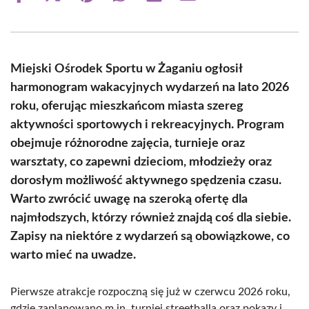
on
on
on
on
on
on
Facebook
X
Pinterest
WhatsApp
LinkedIn
Email
(Twitter)
Miejski Ośrodek Sportu w Żaganiu ogłosił
harmonogram wakacyjnych wydarzeń na lato 2026
roku, oferując mieszkańcom miasta szereg
aktywności sportowych i rekreacyjnych. Program
obejmuje różnorodne zajęcia, turnieje oraz
warsztaty, co zapewni dzieciom, młodzieży oraz
dorosłym możliwość aktywnego spędzenia czasu.
Warto zwrócić uwagę na szeroką ofertę dla
najmłodszych, którzy również znajdą coś dla siebie.
Zapisy na niektóre z wydarzeń są obowiązkowe, co
warto mieć na uwadze.
Pierwsze atrakcje rozpoczną się już w czerwcu 2026 roku,
gdzie zaplanowano m.in. turniej streetballa oraz pokazy i