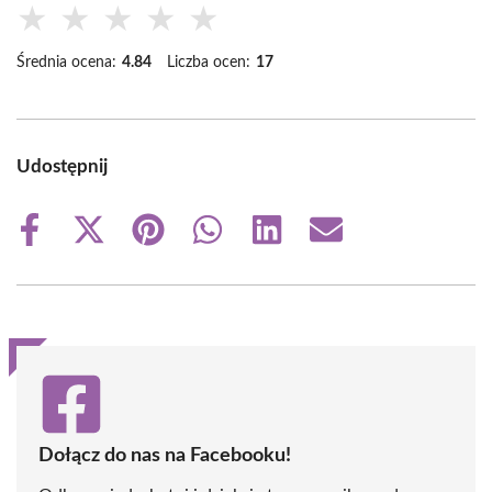
★
★
★
★
★
Średnia ocena:
4.84
Liczba ocen:
17
Udostępnij
Share
Share
Share
Share
Share
Share
on
on
on
on
on
on
Facebook
X
Pinterest
WhatsApp
LinkedIn
Email
(Twitter)
Dołącz do nas na Facebooku!