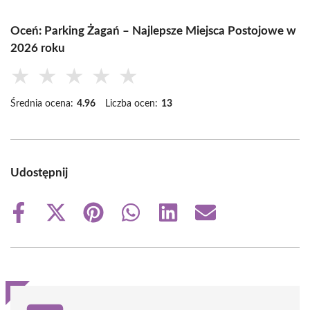
Oceń: Parking Żagań – Najlepsze Miejsca Postojowe w
2026 roku
★
★
★
★
★
Średnia ocena:
4.96
Liczba ocen:
13
Udostępnij
Share
Share
Share
Share
Share
Share
on
on
on
on
on
on
Facebook
X
Pinterest
WhatsApp
LinkedIn
Email
(Twitter)