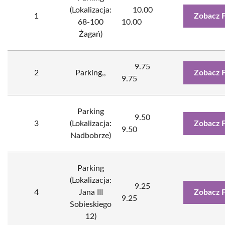
(Lokalizacja:
10.00
1
Zobacz 
68-100
10.00
Żagań)
9.75
2
Parking,,
Zobacz 
9.75
Parking
9.50
3
(Lokalizacja:
Zobacz 
9.50
Nadbobrze)
Parking
(Lokalizacja:
9.25
4
Jana III
Zobacz 
9.25
Sobieskiego
12)