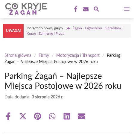
Przejdź
M
do
treści
Dołącz do nowej grupy
Żagań - Ogłoszenia | Sprzedam |
UWAGA!
Kupię | Zamienię | Praca
Strona główna
/
Firmy
/
Motoryzacja i Transport
/
Parking
Żagań – Najlepsze Miejsca Postojowe w 2026 roku
Parking Żagań – Najlepsze
Miejsca Postojowe w 2026 roku
Data dodania:
3 sierpnia 2026 r.
Share
Share
Share
Share
Share
Share
on
on
on
on
on
on
Facebook
X
Pinterest
WhatsApp
LinkedIn
Email
(Twitter)