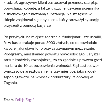
kradzież, agresywny klient zastosował przemoc, szarpiąc i
popychając kobietę, a także grożąc jej użyciem pojemnika
ciśnieniowego z nieznaną substancją. Na szczęście w
sklepie znajdował się inny klient, który zauważył sytuację i
przyszedł z pomocą kasjerce.
Po przybyciu na miejsce zdarzenia, funkcjonariusze ustalili,
że w kasie brakuje ponad 3000 złotych, co odpowiadało
kwocie, jaką ujawniono przy zatrzymanym mężczyźnie.
Podejrzany, mieszkaniec powiatu nowosolskiego, usłyszał
zarzut kradzieży rozbójniczej, za co zgodnie z prawem grozi
mu kara do 10 lat pozbawienia wolności. Sąd zastosował
tymczasowe aresztowanie na trzy miesiące, jako środek
zapobiegawczy, na wniosek prokuratury Rejonowej w
Żaganiu.
Źródło:
Policja Żagań