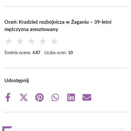
Oceń: Kradzież rozbójnicza w Żaganiu – 39-letni
mężczyzna aresztowany
★
★
★
★
★
Średnia ocena:
4.87
Liczba ocen:
10
Udostępnij
Share
Share
Share
Share
Share
Share
on
on
on
on
on
on
Facebook
X
Pinterest
WhatsApp
LinkedIn
Email
(Twitter)