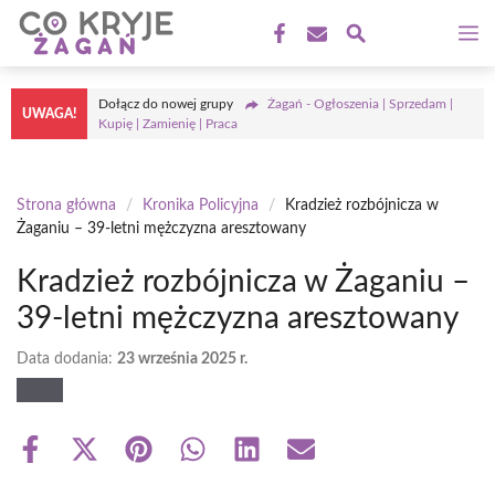
Przejdź
M
do
treści
Dołącz do nowej grupy
Żagań - Ogłoszenia | Sprzedam |
UWAGA!
Kupię | Zamienię | Praca
Strona główna
/
Kronika Policyjna
/
Kradzież rozbójnicza w
Żaganiu – 39-letni mężczyzna aresztowany
Kradzież rozbójnicza w Żaganiu –
39-letni mężczyzna aresztowany
Data dodania:
23 września 2025 r.
Share
Share
Share
Share
Share
Share
on
on
on
on
on
on
Facebook
X
Pinterest
WhatsApp
LinkedIn
Email