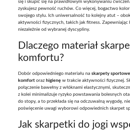
się i skupić się na prawidłowym wykonywaniu ćwiczeń. 
zyskujesz pewność ruchów. Co więcej, bogactwo koloró
swojego stylu. Ich uniwersalność to kolejny atut – obo
aktywności fizycznych, takich jak fitness. Zapewniając
niezależnie od wybranej dyscypliny.
Dlaczego materiał skarpe
komfortu?
Dobór odpowiedniego materiału na
skarpety sportow
komfort
oraz
higienę
w trakcie aktywności fizycznej. S
połączenie bawełny z włóknami elastycznymi, skuteczn
z kolei minimalizuje ryzyko powstawania bolesnych ot
do stopy, a to przekłada się na odczuwalną wygodę, n
poświęcenie uwagi wyborowi odpowiednich skarpet sp
Jak skarpetki do jogi w