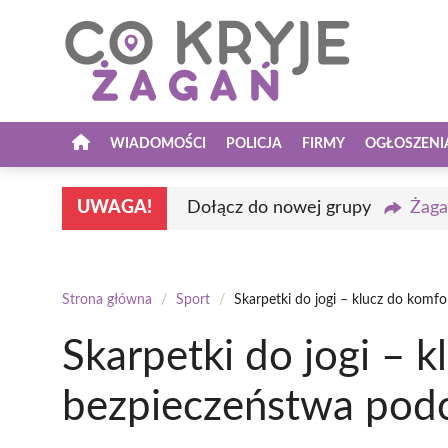
Przejdź
do
treści
WIADOMOŚCI
POLICJA
FIRMY
OGŁOSZENI
UWAGA!
Dołącz do nowej grupy
Żaga
Strona główna
/
Sport
/
Skarpetki do jogi – klucz do komfo
Skarpetki do jogi – k
bezpieczeństwa podc