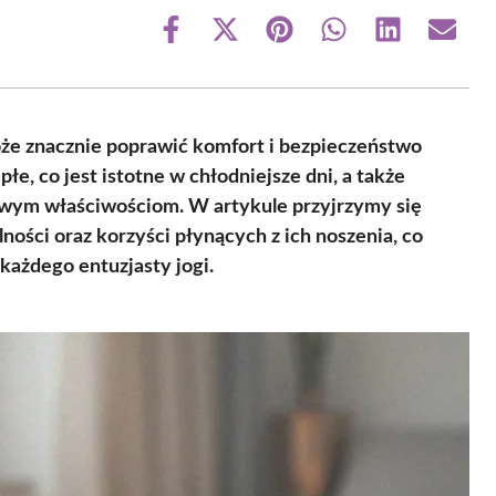
Share
Share
Share
Share
Share
Share
on
on
on
on
on
on
Facebook
X
Pinterest
WhatsApp
LinkedIn
Email
(Twitter)
oże znacznie poprawić komfort i bezpieczeństwo
łe, co jest istotne w chłodniejsze dni, a także
gowym właściwościom. W artykule przyjrzymy się
ości oraz korzyści płynących z ich noszenia, co
każdego entuzjasty jogi.