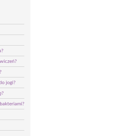
u?
ćwiczeń?
?
o jogi?
ę?
 bakteriami?