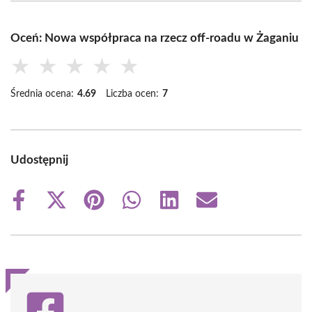
Oceń: Nowa współpraca na rzecz off-roadu w Żaganiu
★
★
★
★
★
Średnia ocena:
4.69
Liczba ocen:
7
Udostępnij
Share
Share
Share
Share
Share
Share
on
on
on
on
on
on
Facebook
X
Pinterest
WhatsApp
LinkedIn
Email
(Twitter)