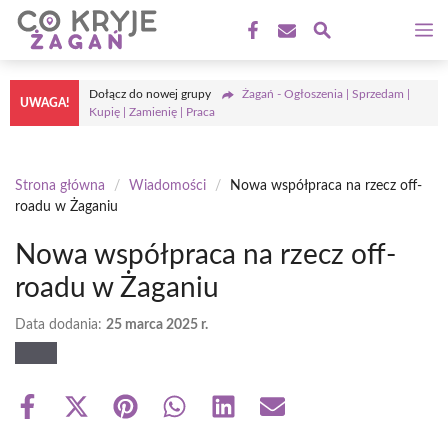
Przejdź
M
do
treści
Dołącz do nowej grupy
Żagań - Ogłoszenia | Sprzedam |
UWAGA!
Kupię | Zamienię | Praca
Strona główna
/
Wiadomości
/
Nowa współpraca na rzecz off-
roadu w Żaganiu
Nowa współpraca na rzecz off-
roadu w Żaganiu
Data dodania:
25 marca 2025 r.
Share
Share
Share
Share
Share
Share
on
on
on
on
on
on
Facebook
X
Pinterest
WhatsApp
LinkedIn
Email