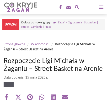
Przejdź
M
do
treści
Dołącz do nowej grupy
Żagań - Ogłoszenia | Sprzedam |
UWAGA!
Kupię | Zamienię | Praca
Strona główna
/
Wiadomości
/
Rozpoczęcie Ligi Michała w
Żaganiu – Street Basket na Arenie
Rozpoczęcie Ligi Michała w
Żaganiu – Street Basket na Arenie
Data dodania:
15 maja 2025 r.
Share
Share
Share
Share
Share
Share
on
on
on
on
on
on
Facebook
X
Pinterest
WhatsApp
LinkedIn
Email