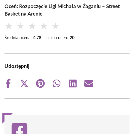
Oceń: Rozpoczęcie Ligi Michała w Żaganiu – Street
Basket na Arenie
★
★
★
★
★
Średnia ocena:
4.78
Liczba ocen:
20
Udostępnij
Share
Share
Share
Share
Share
Share
on
on
on
on
on
on
Facebook
X
Pinterest
WhatsApp
LinkedIn
Email
(Twitter)