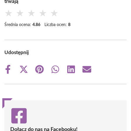
trwają
★
★
★
★
★
Średnia ocena:
4.86
Liczba ocen:
8
Udostępnij
Share
Share
Share
Share
Share
Share
on
on
on
on
on
on
Facebook
X
Pinterest
WhatsApp
LinkedIn
Email
(Twitter)
Dołącz do nas na Facebooku!