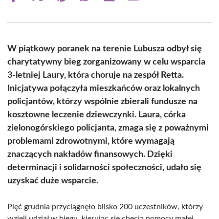
on
on
on
on
on
on
Facebook
X
Pinterest
WhatsApp
LinkedIn
Email
(Twitter)
W piątkowy poranek na terenie Lubusza odbył się
charytatywny bieg zorganizowany w celu wsparcia
3-letniej Laury, która choruje na zespół Retta.
Inicjatywa połączyła mieszkańców oraz lokalnych
policjantów, którzy wspólnie zbierali fundusze na
kosztowne leczenie dziewczynki. Laura, córka
zielonogórskiego policjanta, zmaga się z poważnymi
problemami zdrowotnymi, które wymagają
znaczących nakładów finansowych. Dzięki
determinacji i solidarności społeczności, udało się
uzyskać duże wsparcie.
Pięć grudnia przyciągnęło blisko 200 uczestników, którzy
wzięli udział w biegu, kierując się chęcią pomocy małej