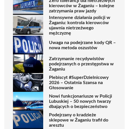
Zero tolerancji dla nietrzeźwych
kierowców w Żaganiu – kolejne
zatrzymania praw jazdy
Intensywne działania policji w
Żaganiu: kontrola kierowców
ujawnia nietrzeźwego
mężczyznę
Uwaga na podejrzane kody QR –
nowa metoda oszustów
Zatrzymanie recydywistów
podejrzanych o przestępstwa w
Żaganiu
Plebiscyt #SuperDzielnicowy
2026 – Ostatnia Szansa na
Głosowanie
Nowi funkcjonariusze w Policji
Lubuskiej – 50 nowych twarzy
dbających o bezpieczeństwo
Podejrzany o kradzieże
sklepowe w Żaganiu trafił do
aresztu