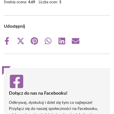
Średnia ocena:
4.69
Liczba ocen:
5
Udostępnij
Share
Share
Share
Share
Share
Share
on
on
on
on
on
on
Facebook
X
Pinterest
WhatsApp
LinkedIn
Email
(Twitter)
Dołącz do nas na Facebooku!
Odkrywaj, dyskutuj i dziel się tym co najlepsze!
Przyłącz się do naszej społeczności na Facebooku,