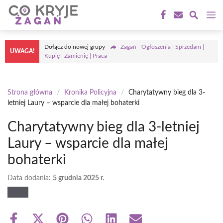
Przejdź
M
do
treści
Dołącz do nowej grupy
Żagań - Ogłoszenia | Sprzedam |
UWAGA!
Kupię | Zamienię | Praca
Strona główna
/
Kronika Policyjna
/
Charytatywny bieg dla 3-
letniej Laury – wsparcie dla małej bohaterki
Charytatywny bieg dla 3-letniej
Laury – wsparcie dla małej
bohaterki
Data dodania:
5 grudnia 2025 r.
Share
Share
Share
Share
Share
Share