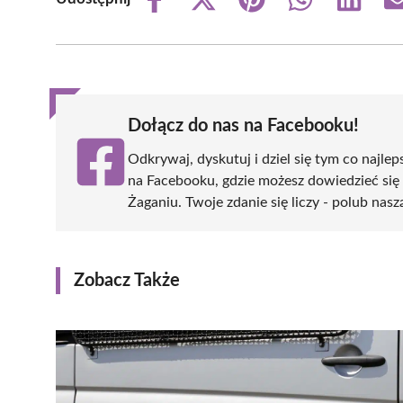
Share
Share
Share
Share
Share
on
on
on
on
on
Facebook
X
Pinterest
WhatsApp
LinkedIn
(Twitter)
Dołącz do nas na Facebooku!
Odkrywaj, dyskutuj i dziel się tym co najlep
na Facebooku, gdzie możesz dowiedzieć się
Żaganiu. Twoje zdanie się liczy - polub nasz
Zobacz Także