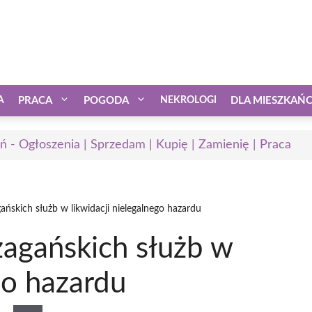
A
PRACA
POGODA
NEKROLOGI
DLA MIESZKAŃ
ń - Ogłoszenia | Sprzedam | Kupię | Zamienię | Praca
ańskich służb w likwidacji nielegalnego hazardu
żagańskich służb w
go hazardu