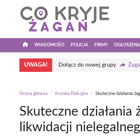
Przejdź
do
treści
WIADOMOŚCI
POLICJA
FIRMY
OGŁOSZENI
UWAGA!
Dołącz do nowej grupy
Żaga
Strona główna
/
Kronika Policyjna
/
Skuteczne działania żag
Skuteczne działania 
likwidacji nielegalne