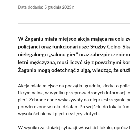
Data dodania:
5 grudnia 2025 r.
W Żaganiu miała miejsce akcja mająca na celu zw
policjanci oraz funkcjonariusze Służby Celno-S
nielegalnego „salonu gier” oraz zabezpieczeniem 
letni mężczyzna, musi liczyć się z poważnymi k
Żagania mogą odetchnąć z ulgą, wiedząc, że służ
Akcja miała miejsce na początku grudnia, kiedy to polic
i kryminalną, w wyniku przeprowadzonych informacji op
gier”. Zebrane dane wskazywały na nieprzestrzeganie 
potwierdzone w toku działań. Po wejściu do lokalu fu
wysokości niemal pięciu tysięcy złotych.
W wyniku zaistniałej sytuacji właściciel lokalu, oprócz