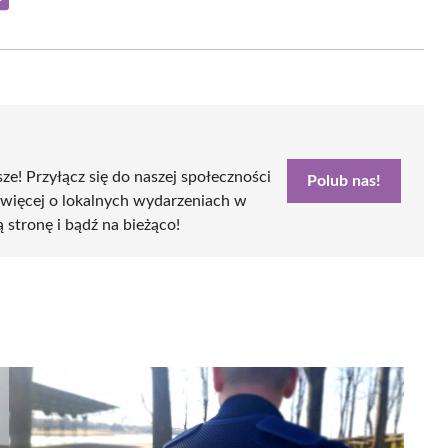
Share
on
Email
sze! Przyłącz się do naszej społeczności
Polub nas!
 więcej o lokalnych wydarzeniach w
ą stronę i bądź na bieżąco!