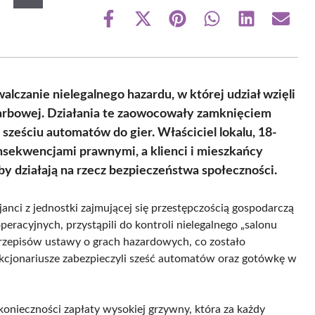
Share
Share
Share
Share
Share
Share
on
on
on
on
on
on
Facebook
X
Pinterest
WhatsApp
LinkedIn
Email
(Twitter)
alczanie nielegalnego hazardu, w której udział wzięli
karbowej. Działania te zaowocowały zamknięciem
sześciu automatów do gier. Właściciel lokalu, 18-
onsekwencjami prawnymi, a klienci i mieszkańcy
by działają na rzecz bezpieczeństwa społeczności.
janci z jednostki zajmującej się przestępczością gospodarczą
eracyjnych, przystąpili do kontroli nielegalnego „salonu
przepisów ustawy o grach hazardowych, co zostało
nkcjonariusze zabezpieczyli sześć automatów oraz gotówkę w
 konieczności zapłaty wysokiej grzywny, która za każdy