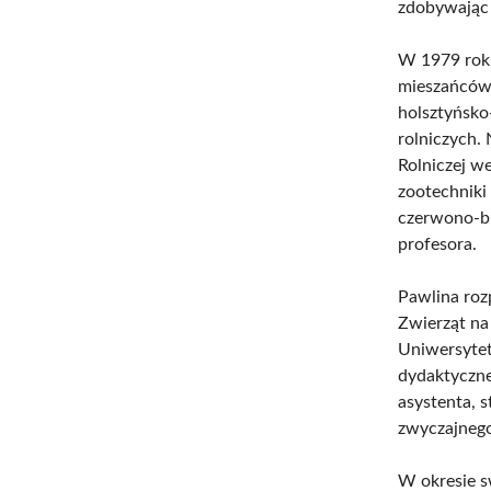
zdobywając 
W 1979 roku
mieszańców 
holsztyńsko
rolniczych.
Rolniczej w
zootechniki
czerwono-bi
profesora.
Pawlina roz
Zwierząt n
Uniwersytet
dydaktyczne
asystenta, 
zwyczajnego,
W okresie s