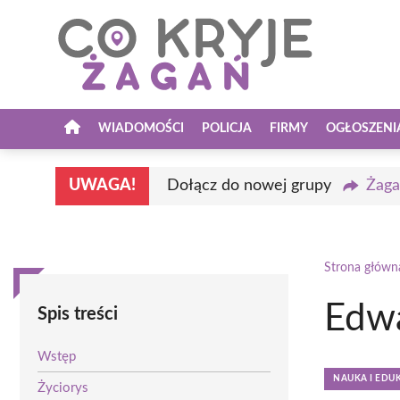
Przejdź
do
treści
WIADOMOŚCI
POLICJA
FIRMY
OGŁOSZENI
UWAGA!
Dołącz do nowej grupy
Żaga
Strona główn
Edwa
Spis treści
Wstęp
NAUKA I EDU
Życiorys