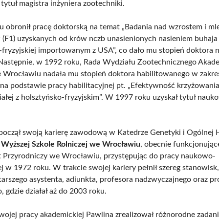
tytuł magistra inżyniera zootechniki.
 obronił pracę doktorską na temat „Badania nad wzrostem i ml
(F1) uzyskanych od krów nczb unasienionych nasieniem buhaja
-fryzyjskiej importowanym z USA”, co dało mu stopień doktora 
 Następnie, w 1992 roku, Rada Wydziału Zootechnicznego Akade
e Wrocławiu nadała mu stopień doktora habilitowanego w zakre
 na podstawie pracy habilitacyjnej pt. „Efektywność krzyżowania
ałej z holsztyńsko-fryzyjskim”. W 1997 roku uzyskał tytuł nauk
począł swoją karierę zawodową w Katedrze Genetyki i Ogólnej
a
Wyższej Szkole Rolniczej we Wrocławiu
, obecnie funkcjonując
 Przyrodniczy we Wrocławiu, przystępując do pracy naukowo-
j w 1972 roku. W trakcie swojej kariery pełnił szereg stanowisk
starszego asystenta, adiunkta, profesora nadzwyczajnego oraz pr
 gdzie działał aż do 2003 roku.
wojej pracy akademickiej Pawlina zrealizował różnorodne zadan