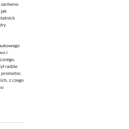
, zarówno
 jak
statnich
dry
naukowego
wo i
icznego,
ył radzie
 promotor,
ich, z czego
su