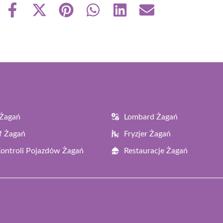
Share
Share
Share
Share
Share
Share
on
on
on
on
on
on
Facebook
X
Pinterest
WhatsApp
LinkedIn
Email
(Twitter)
 Żagań
Lombard Żagań
f Żagań
Fryzjer Żagań
Kontroli Pojazdów Żagań
Restauracje Żagań