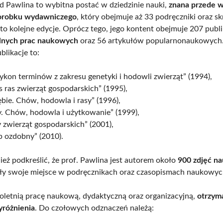
d Pawlina to wybitna postać w dziedzinie nauki,
znana przede w
orobku wydawniczego
, który obejmuje aż 33 podręczniki oraz sk
 to kolejne edycje. Oprócz tego, jego kontent obejmuje 207 publi
alnych prac naukowych
oraz 56 artykułów popularnonaukowych.
blikacje to:
ykon terminów z zakresu genetyki i hodowli zwierząt” (1994),
s ras zwierząt gospodarskich” (1995),
bie. Chów, hodowla i rasy” (1996),
y. Chów, hodowla i użytkowanie” (1999),
 zwierząt gospodarskich” (2001),
b ozdobny” (2010).
eż podkreślić, że prof. Pawlina jest autorem około
900 zdjęć n
zły swoje miejsce w podręcznikach oraz czasopismach naukowyc
loletnią pracę naukową, dydaktyczną oraz organizacyjną,
otrzyma
yróżnienia
. Do czołowych odznaczeń należą: