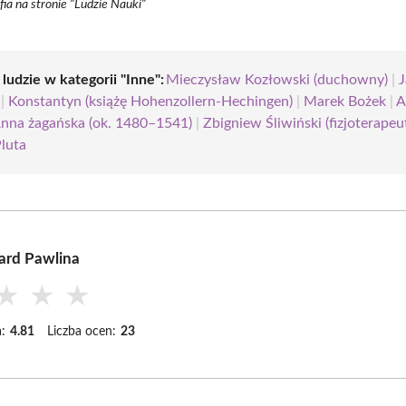
fia na stronie "Ludzie Nauki"
 ludzie w kategorii "Inne":
Mieczysław Kozłowski (duchowny)
|
|
Konstantyn (książę Hohenzollern-Hechingen)
|
Marek Bożek
|
A
nna żagańska (ok. 1480–1541)
|
Zbigniew Śliwiński (fizjoterapeu
Pluta
ard Pawlina
★
★
★
:
4.81
Liczba ocen:
23