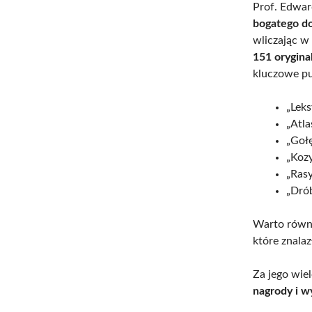
Prof. Edwar
bogatego d
wliczając w
151 orygin
kluczowe pu
„Leks
„Atla
„Gołę
„Koz
„Rasy
„Dró
Warto równi
które znala
Za jego wie
nagrody i w