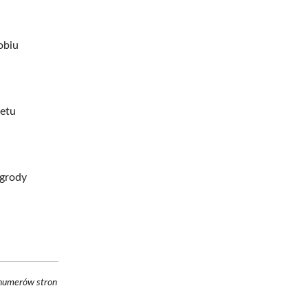
obiu
tetu
agrody
 numerów stron