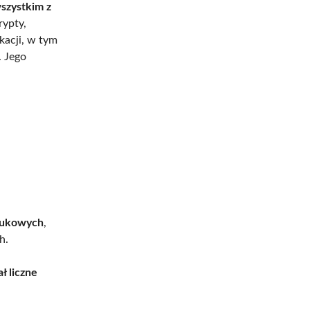
szystkim z
rypty,
kacji, w tym
 Jego
aukowych
,
h.
ł liczne