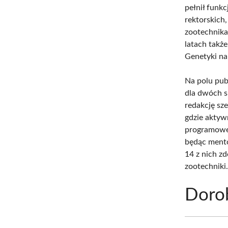
pełnił funk
rektorskich,
zootechnika
latach takż
Genetyki na
Na polu pub
dla dwóch s
redakcję sz
gdzie aktyw
programowej
będąc mento
14 z nich z
zootechniki
Doro