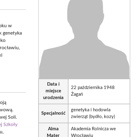
sApp
LinkedIn
Email
roku w
ak genetyka
ako
ocławiu,
ki
Data i
22 października 1948
miejsce
Żagań
urodzenia
oją
awową.
genetyka i hodowla
Specjalność
zwierząt (bydło, kozy)
ej Soli.
j Szkoły
Alma
Akademia Rolnicza we
u,
Mater
Wrocławiu