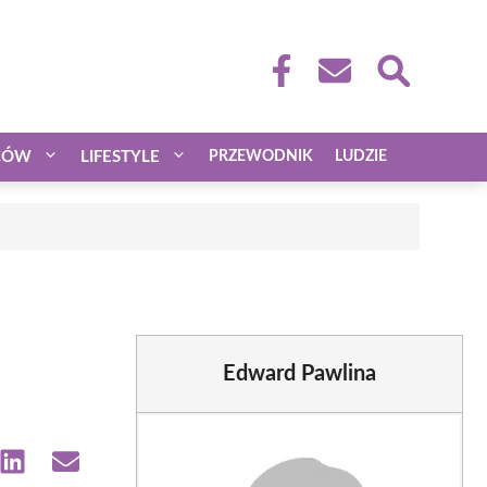
CÓW
LIFESTYLE
PRZEWODNIK
LUDZIE
Edward Pawlina
e
Share
Share
on
on