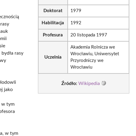
Doktorat
1979
ecznością
Habilitacja
1992
 rasy
nauk
Profesura
20 listopada 1997
mii
sie
Akademia Rolnicza we
 bydła rasy
Wrocławiu, Uniwersytet
Uczelnia
owy
Przyrodniczy we
Wrocławiu
 Hodowli
Źródło:
Wikipedia
ej jako
, w tym
ofesora
ia, w tym