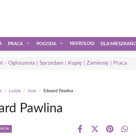
A
PRACA
POGODA
NEKROLOGI
DLA MIESZKAŃ
ń - Ogłoszenia | Sprzedam | Kupię | Zamienię | Praca
a
/
Ludzie
/
Inne
/
Edward Pawlina
rd Pawlina
KACJA
Share
Share
Share
Shar
on
on
on
on