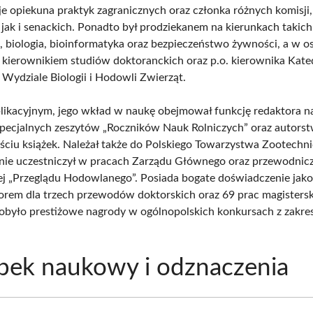
cje opiekuna praktyk zagranicznych oraz członka różnych komisji
 jak i senackich. Ponadto był prodziekanem na kierunkach takich
, biologia, bioinformatyka oraz bezpieczeństwo żywności, a w o
e kierownikiem studiów doktoranckich oraz p.o. kierownika Kate
 Wydziale Biologii i Hodowli Zwierząt.
likacyjnym, jego wkład w naukę obejmował funkcję redaktora 
pecjalnych zeszytów „Roczników Nauk Rolniczych” oraz autorst
eściu książek. Należał także do Polskiego Towarzystwa Zootechn
nie uczestniczył w pracach Zarządu Głównego oraz przewodnicz
 „Przeglądu Hodowlanego”. Posiada bogate doświadczenie jako
rem dla trzech przewodów doktorskich oraz 69 prac magistersk
dobyło prestiżowe nagrody w ogólnopolskich konkursach z zakre
.
bek naukowy i odznaczenia