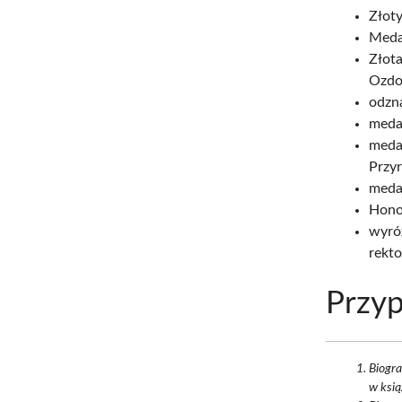
Złoty
Meda
Złot
Ozdo
odzn
meda
medal
Przy
meda
Hono
wyró
rekto
Przyp
Biogra
w ksią