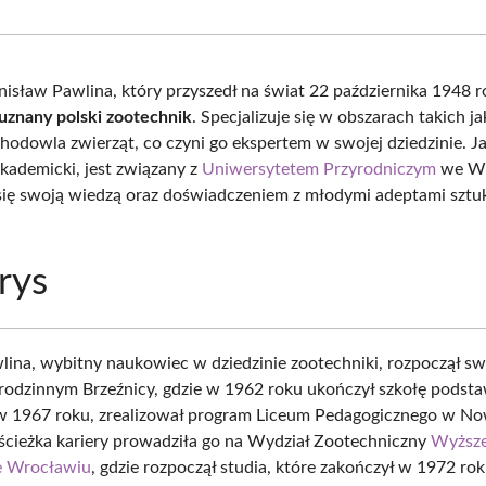
Facebook
X
Pinterest
What
(Twitter)
isław Pawlina, który przyszedł na świat 22 października 1948 
uznany polski zootechnik
. Specjalizuje się w obszarach takich j
 hodowla zwierząt, co czyni go ekspertem w swojej dziedzinie. J
akademicki, jest związany z
Uniwersytetem Przyrodniczym
we Wr
i się swoją wiedzą oraz doświadczeniem z młodymi adeptami sztu
.
rys
ina, wybitny naukowiec w dziedzinie zootechniki, rozpoczął sw
rodzinnym Brzeźnicy, gdzie w 1962 roku ukończył szkołę podst
w 1967 roku, zrealizował program Liceum Pedagogicznego w Now
 ścieżka kariery prowadziła go na Wydział Zootechniczny
Wyższe
e Wrocławiu
, gdzie rozpoczął studia, które zakończył w 1972 rok